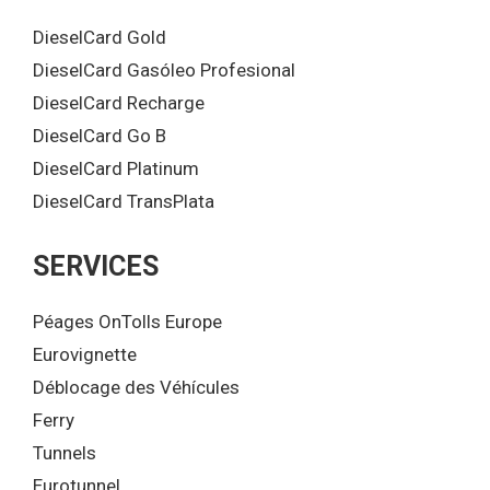
DieselCard Gold
DieselCard Gasóleo Profesional
DieselCard Recharge
DieselCard Go B
DieselCard Platinum
DieselCard TransPlata
SERVICES
Péages OnTolls Europe
Eurovignette
Déblocage des Véhícules
Ferry
Tunnels
Eurotunnel