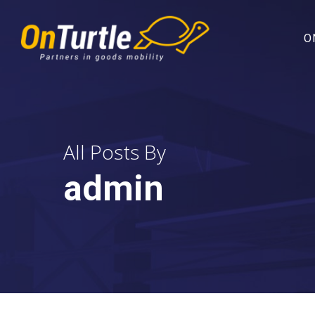
Skip
to
main
O
content
All Posts By
admin