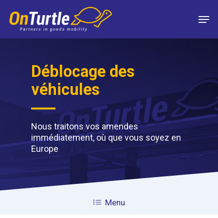
Skip
Men
to
main
content
Déblocage des
véhicules
Nous traitons vos amendes
immédiatement, où que vous soyez en
Europe
Menu