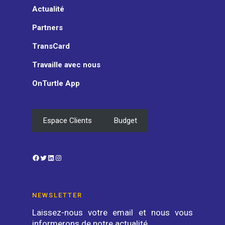
Actualité
Partners
TransCard
Travaille avec nous
OnTurtle App
Espace Clients
Budget
Facebook
Twitter
LinkedIn
Instagram
NEWSLETTER
Laissez-nous votre email et nous vous
informerons de notre actualité