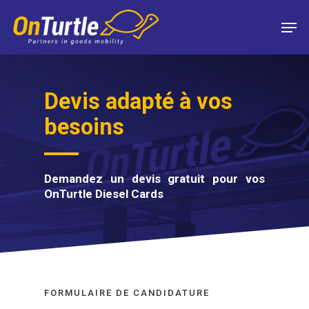
Skip
Men
to
main
content
Devis adapté à vos
besoins
Demandez un devis gratuit pour vos
OnTurtle Diesel Cards
FORMULAIRE DE CANDIDATURE