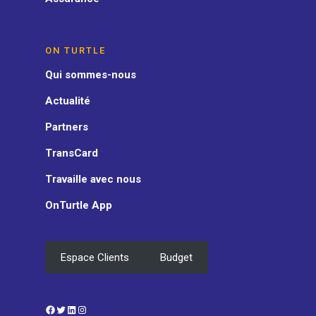
ON TURTLE
Qui sommes-nous
Actualité
Partners
TransCard
Travaille avec nous
OnTurtle App
Espace Clients
Budget
Facebook
Twitter
LinkedIn
Instagram