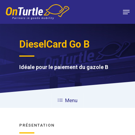
Skip
Men
to
main
content
DieselCard Go B
Idéale pour le paiement du gazole B
Menu
PRÉSENTATION