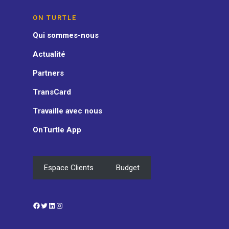
ON TURTLE
Qui sommes-nous
Actualité
Partners
TransCard
Travaille avec nous
OnTurtle App
Espace Clients
Budget
Facebook
Twitter
LinkedIn
Instagram