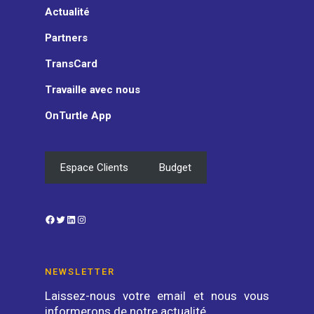
Actualité
Partners
TransCard
Travaille avec nous
OnTurtle App
Espace Clients
Budget
Facebook
Twitter
LinkedIn
Instagram
NEWSLETTER
Laissez-nous votre email et nous vous
informerons de notre actualité