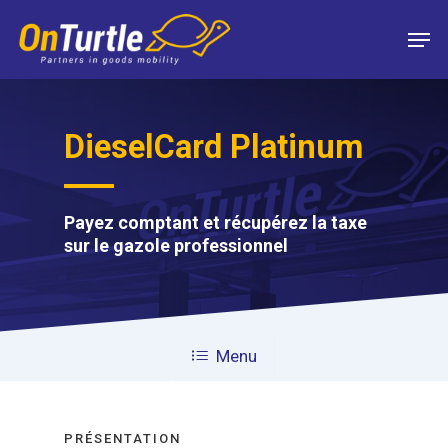
Skip
Men
to
main
content
DieselCard Platinum
Payez comptant et récupérez la taxe
sur le gazole professionnel
Menu
PRÉSENTATION