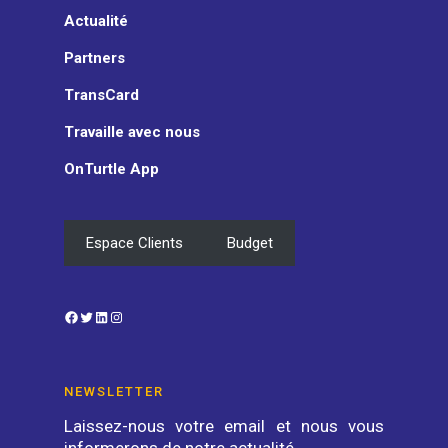
Actualité
Partners
TransCard
Travaille avec nous
OnTurtle App
Espace Clients
Budget
Facebook
Twitter
LinkedIn
Instagram
NEWSLETTER
Laissez-nous votre email et nous vous