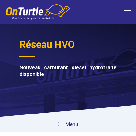
Skip
Men
to
main
content
Réseau HVO
Nouveau carburant diesel hydrotraité
disponible
Menu