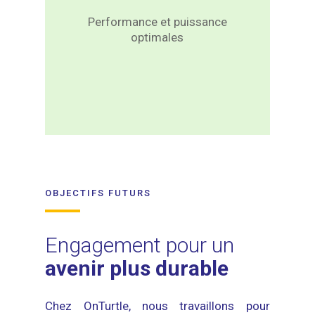
utilisant l’HVO subissent
moins d’usure, bénéficient
Performance et puissance
d’une plus grande
optimales
efficacité énergétique et
offrent une puissance
constante ainsi qu’un
rendement optimal,
permettant ainsi d’allier
respect de la planète et
conduite performante.
OBJECTIFS FUTURS
Engagement pour un
avenir plus durable
Chez OnTurtle, nous travaillons pour