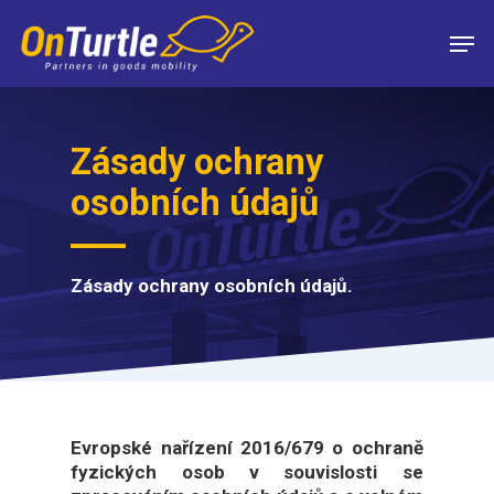
Skip
Men
to
main
content
Zásady ochrany
osobních údajů
Zásady ochrany osobních údajů.
Evropské nařízení 2016/679 o ochraně
fyzických osob v souvislosti se