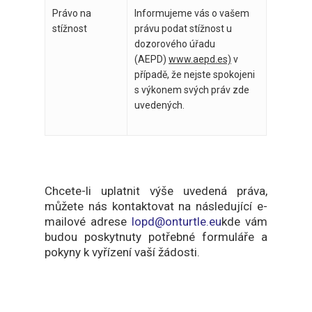
Právo na
Informujeme vás o vašem
stížnost
právu podat stížnost u
dozorového úřadu
(AEPD)
www.aepd.es)
v
případě, že nejste spokojeni
s výkonem svých práv zde
uvedených.
Chcete-li uplatnit výše uvedená práva,
můžete nás kontaktovat na následující e-
mailové adrese
lopd@onturtle.eu
kde vám
budou poskytnuty potřebné formuláře a
pokyny k vyřízení vaší žádosti.