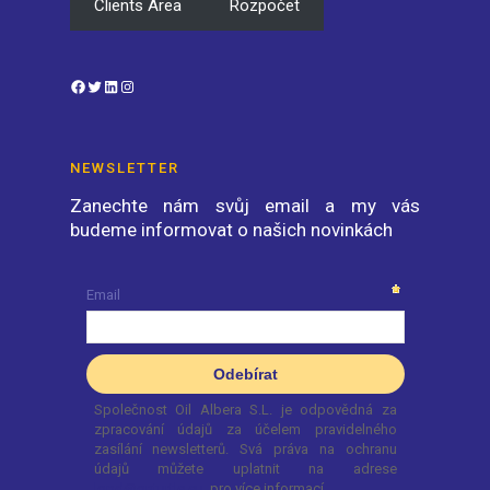
Clients Area
Rozpočet
Facebook
Twitter
LinkedIn
Instagram
NEWSLETTER
Zanechte nám svůj email a my vás
budeme informovat o našich novinkách