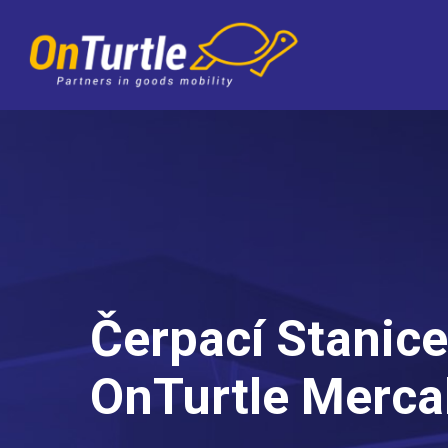
Skip
to
main
content
Čerpací Stanic
OnTurtle Merca