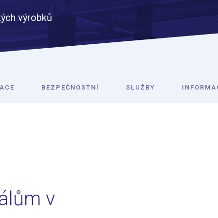
ských výrobků
ACE
BEZPEČNOSTNÍ
SLUŽBY
INFORMA
álům v