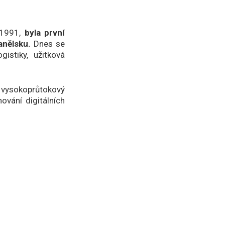
 1991,
byla první
anělsku.
Dnes se
istiky, užitková
 vysokoprůtokový
ování digitálních