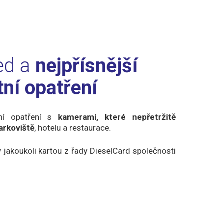
ed a
nejpřísnější
ní opatření
tní opatření s
kamerami, které nepřetržitě
arkoviště
, hotelu a restaurace.
y jakoukoli kartou z řady DieselCard společnosti