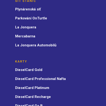
SÍŤ STANIC
Plynárenská síť
Parkování OnTurtle
La Jonquera
Mercabarna
La Jonquera Automobilů
KARTY
DieselCard Gold
DieselCard Professional Nafta
DieselCard Platinum
DieselCard Recharge
DieselCard Go B