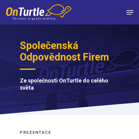
Skip
Men
to
main
content
Společenská
Odpovědnost Firem
Ze společnosti OnTurtle do celého
světa
PREZENTACE