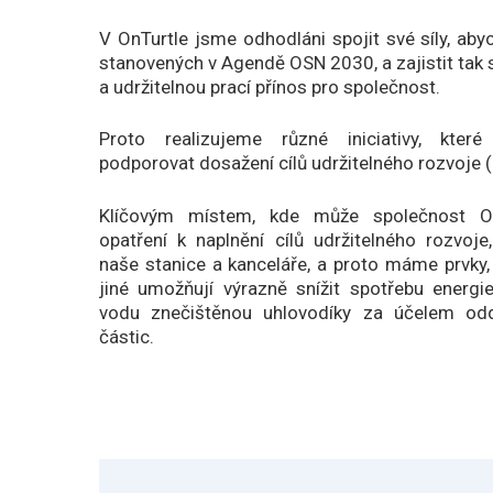
V OnTurtle jsme odhodláni spojit své síly, aby
stanovených v Agendě OSN 2030, a zajistit ta
a udržitelnou prací přínos pro společnost.
Proto realizujeme různé iniciativy, kte
podporovat dosažení cílů udržitelného rozvoje 
Klíčovým místem, kde může společnost On
opatření k naplnění cílů udržitelného rozvoj
naše stanice a kanceláře, a proto máme prvky
jiné umožňují výrazně snížit spotřebu energi
vodu znečištěnou uhlovodíky za účelem odd
částic.