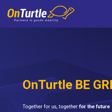
Skip
to
main
content
OnTurtle BE G
Together for us, together
for the future