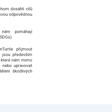
chom dosáhli cílů
k svou odpovědnou
ré nám pomáhají
(SDGs).
Turtle přijmout
e, jsou především
, které nám mimo
e nebo upravovat
ělení škodlivých