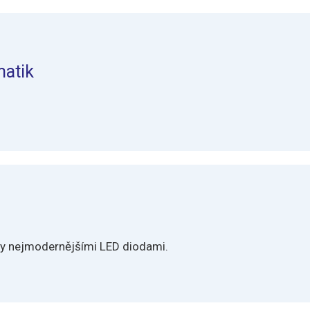
atik
eny nejmodernějšími LED diodami.