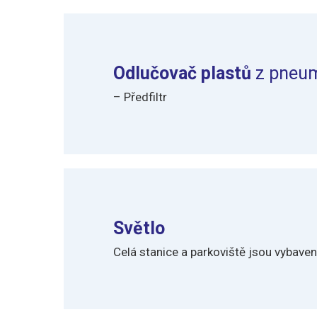
Odlučovač plastů
z pneum
–
Předfiltr
Světlo
Celá stanice a parkoviště jsou vybav