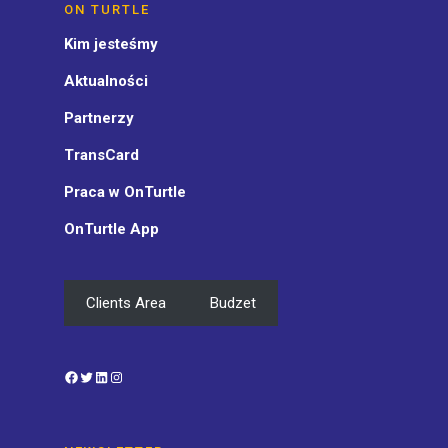
ON TURTLE
Kim jesteśmy
Aktualności
Partnerzy
TransCard
Praca w OnTurtle
OnTurtle App
Clients Area
Budzet
Facebook
Twitter
LinkedIn
Instagram