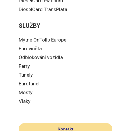
DieselCard Platinum
DieselCard TransPlata
SLUŽBY
Mýtné OnTolls Europe
Euroviněta
Odblokování vozidla
Ferry
Tunely
Eurotunel
Mosty
Vlaky
Kontakt