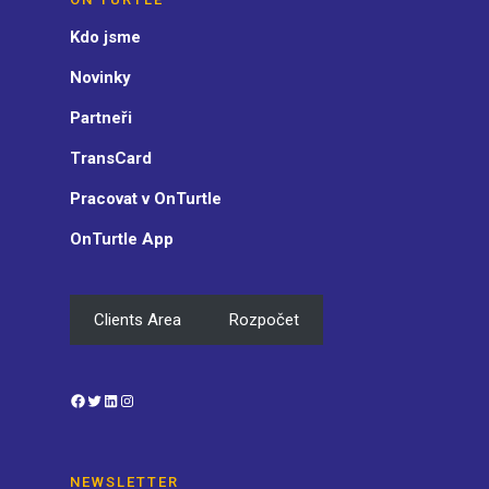
Kdo jsme
Novinky
Partneři
TransCard
Pracovat v OnTurtle
OnTurtle App
Clients Area
Rozpočet
Facebook
Twitter
LinkedIn
Instagram
NEWSLETTER