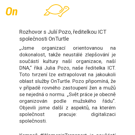
Skip
Men
to
main
content
Rozhovor s Julií Pozo, ředitelkou ICT
společnosti OnTurtle
„Jsme organizací orientovanou na
dokonalost, takže neustálé zlepšování je
součástí kultury naší organizace, naší
DNA,“ říká Julia Pozo, naše ředitelka ICT.
Toto tvrzení lze extrapolovat na jakoukoli
oblast služby OnTurtle. Pozo připomíná, že
v případě rovného zastoupení žen a mužů
se nejedná o normu. „Svět práce je obecně
organizován podle mužského řádu“.
Objevili jsme další z aspektů, na kterém
společnost pracuje: digitalizaci
společnosti.