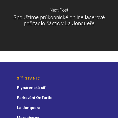
Next Post
Spouštíme průkopnické online laserové
počítadlo částic v La Jonqueře
SÍŤ STANIC
Plynárenská síť
Parkování OnTurtle
La Jonquera
Mercabarna