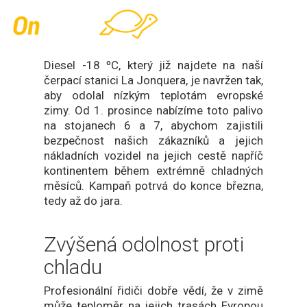
Skip
Men
to
main
content
Diesel -18 ºC, který již najdete na naší
čerpací stanici La Jonquera, je navržen tak,
aby odolal nízkým teplotám evropské
zimy. Od 1. prosince nabízíme toto palivo
na stojanech 6 a 7, abychom zajistili
bezpečnost našich zákazníků a jejich
nákladních vozidel na jejich cestě napříč
kontinentem během extrémně chladných
měsíců. Kampaň potrvá do konce března,
tedy až do jara.
Zvýšená odolnost proti
chladu
Profesionální řidiči dobře vědí, že v zimě
může teploměr na jejich trasách Evropou