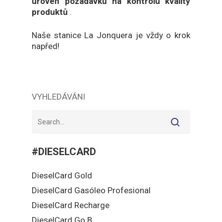
úroveň požadavků na kontrolu kvality
produktů
.
Naše stanice La Jonquera je vždy o krok
napřed!
VYHLEDÁVÁNI
#DIESELCARD
DieselCard Gold
DieselCard Gasóleo Profesional
DieselCard Recharge
DieselCard Go B