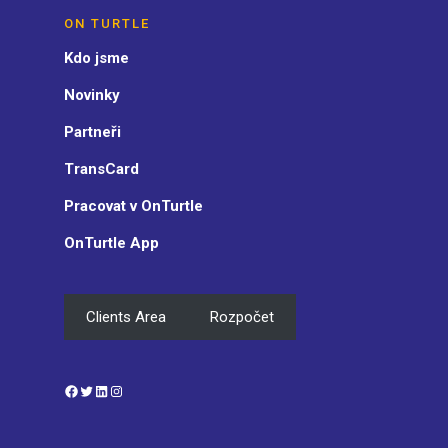
ON TURTLE
Kdo jsme
Novinky
Partneři
TransCard
Pracovat v OnTurtle
OnTurtle App
Clients Area
Rozpočet
Facebook
Twitter
LinkedIn
Instagram