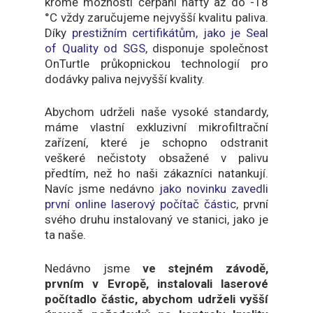
kromě možnosti čerpání nafty až do -18
°C vždy zaručujeme nejvyšší kvalitu paliva.
Díky
prestižním certifikátům, jako je Seal
of Quality od SGS
, disponuje společnost
OnTurtle průkopnickou technologií pro
dodávky paliva nejvyšší kvality.
Abychom udrželi naše vysoké standardy,
máme vlastní exkluzivní mikrofiltrační
zařízení, které je schopno odstranit
veškeré nečistoty obsažené v palivu
předtím, než ho naši zákazníci natankují.
Navíc jsme nedávno
jako novinku zavedli
první online laserový počítač částic
, první
svého druhu instalovaný ve stanici, jako je
ta naše.
Nedávno jsme
ve stejném závodě,
prvním v Evropě, instalovali laserové
počítadlo částic, abychom udrželi vyšší