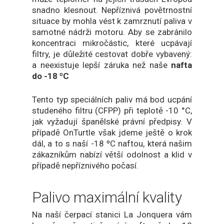
snadno klesnout. Nepříznivá povětrnostní
situace by mohla vést k zamrznutí paliva v
samotné nádrži motoru. Aby se zabránilo
koncentraci mikročástic, které ucpávají
filtry, je důležité cestovat dobře vybavený:
a neexistuje lepší záruka než naše
nafta
do -18 ºC
Tento typ speciálních paliv má bod ucpání
studeného filtru (CFPP) při teplotě -10 °C,
jak vyžadují španělské právní předpisy. V
případě OnTurtle však jdeme ještě o krok
dál, a to s naší -18 ºC naftou, která našim
zákazníkům nabízí větší odolnost a klid v
případě nepříznivého počasí.
Palivo maximální kvality
Na naší čerpací stanici La Jonquera vám