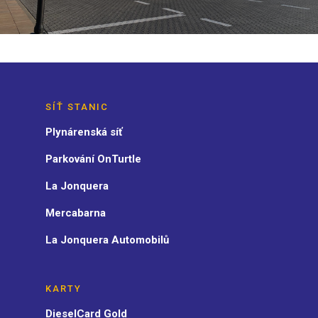
SÍŤ STANIC
Plynárenská síť
Parkování OnTurtle
La Jonquera
Mercabarna
La Jonquera Automobilů
KARTY
DieselCard Gold