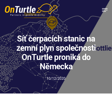
Skip
Men
to
main
content
Síť čerpacích stanic na
zemní plyn společnosti
OnTurtle proniká do
Německa
10/12/2020