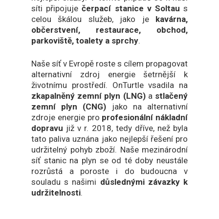
síti připojuje
čerpací stanice v
Soltau
s
celou škálou služeb, jako je
kavárna,
občerstvení, restaurace, obchod,
parkoviště, toalety a sprchy
.
Naše síť v Evropě roste s cílem propagovat
alternativní zdroj energie šetrnější k
životnímu prostředí. OnTurtle vsadila na
zkapalněný zemní plyn (LNG)
a
stlačený
zemní plyn (CNG)
jako na alternativní
zdroje energie pro
profesionální nákladní
dopravu
již v r. 2018, tedy dříve, než byla
tato paliva uznána jako nejlepší řešení pro
udržitelný pohyb zboží. Naše mezinárodní
síť stanic na plyn se od té doby neustále
rozrůstá a poroste i do budoucna v
souladu s našimi
důslednými závazky k
udržitelnosti
.