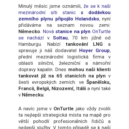
Minulý měsíc jsme
oznámili,
že se k naší
mezinárodní síti stanic
s dodávkou
zemního plynu připojilo Holandsko
, nyní
přidáváme na seznam novou zemi:
Německo
.
Nová
stanice na plyn
OnTurtle
se nachází v
Soltau
, 70 km jižně od
Hamburgu. Nabízí
tankování LNG
a
spravuje ji náš dodavatel
Hoyer Group
,
přední mezinárodní logistická firma v
oblasti silniční, železniční a námořní
dopravy kapalin. Dnes
mohou naši klienti
tankovat již na 65 stanicích na plyn
v
šesti evropských zemích: ve
Španělsku,
Francii, Belgii, Nizozemí, Itálii
a nyní také
v
Německu
.
A navíc jsme v
OnTurtle
jako vždy zvolili
ta nejlepší strategická místa na mapě pro
větší pohodlí profesionálních řidičů a
nejlepší služby. V tomto případě se k naší