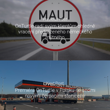
Previous Post
OnTurtle radí svým klientům ohledně
vracení předraženého německého
mýtného
Next Post
Premiéra OnTurtle v Polsku se sedmi
novými čerpacími stanicemi