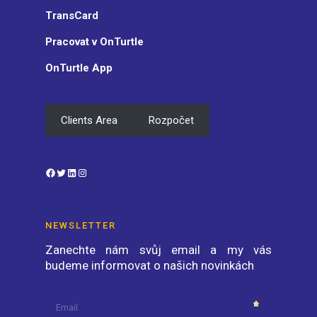
TransCard
Pracovat v OnTurtle
OnTurtle App
Clients Area
Rozpočet
Facebook
Twitter
LinkedIn
Instagram
NEWSLETTER
Zanechte nám svůj email a my vás
budeme informovat o našich novinkách