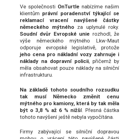
Ve společnosti
OnTurtle
nabízíme našim
klientům
právní poradenství týkající se
reklamací vracení navýšené částky
německého mýtného
za uplynulé roky.
Soudní dvůr Evropské unie
rozhodl, že
výše německého mýtného Lkw-Maut
odporuje evropské legislativě, protože
jeho cena pro nákladní vozy zahrnuje i
náklady na dopravní policii
, přičemž by
měla obsahovat pouze náklady na silniční
infrastrukturu.
Na základě tohoto soudního rozsudku
tak musí Německo změnit cenu
mýtného pro kamiony, která by tak měla
být o 3,8 % až 6 % nižší
. Přesná částka
tohoto navýšení ještě nebyla vypočítána.
Firmy zabývající se silniční dopravou
mohou o vrácení této navýšené části