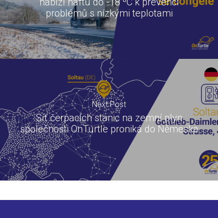
nabízí naftu do -18 ºC k prevenci
problémů s nízkými teplotami
Next Post
Síť čerpacích stanic na zemní plyn
společnosti OnTurtle proniká do Německa