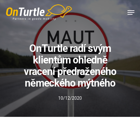
Skip
Men
to
main
content
OnTurtle radí svým
klientům ohledně
vracení předraženého
německého mýtného
10/12/2020