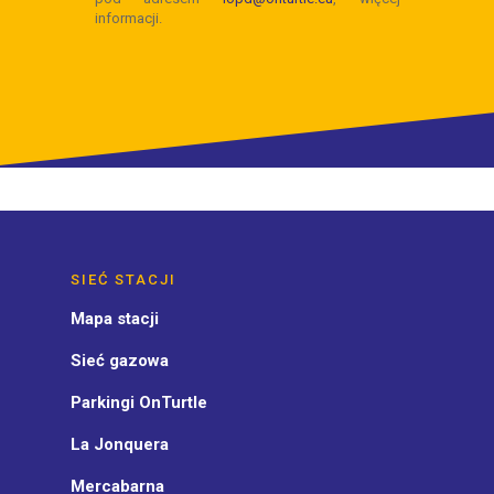
SIEĆ STACJI
Mapa stacji
Sieć gazowa
Parkingi OnTurtle
La Jonquera
Mercabarna