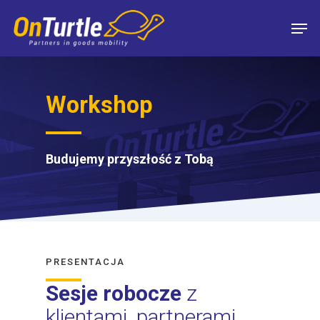
Skip
Men
to
main
content
Workshop
Budujemy przyszłość z Tobą
PRESENTACJA
Sesje robocze
z
klientami, partnerami