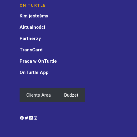
ON TURTLE
Kim jesteśmy
Aktualności
Partnerzy
TransCard
Praca w OnTurtle
OnTurtle App
Clients Area
Budzet
Facebook
Twitter
LinkedIn
Instagram