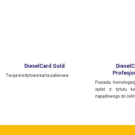
DieselCard Gold
DieselC
Profesjo
Twoja kredytowa karta paliwowa
Posiada homologac
opłat z tytułu ko
napędowego do cel