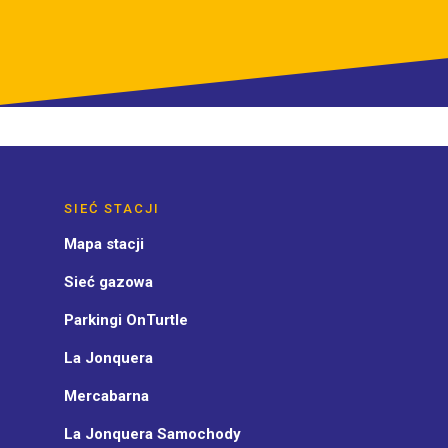
SIEĆ STACJI
Mapa stacji
Sieć gazowa
Parkingi OnTurtle
La Jonquera
Mercabarna
La Jonquera Samochody