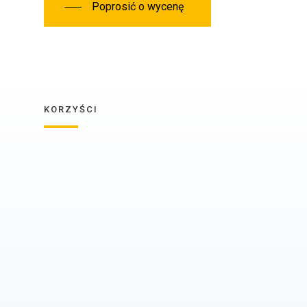
Poprosić o wycenę
KORZYŚCI