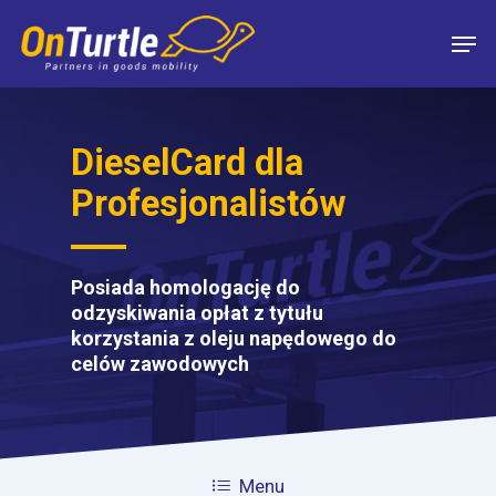
Skip
Men
to
main
content
DieselCard dla
Profesjonalistów
Posiada homologację do
odzyskiwania opłat z tytułu
korzystania z oleju napędowego do
celów zawodowych
Menu