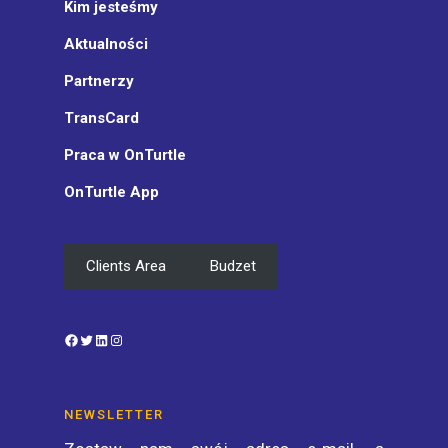
Kim jesteśmy
Aktualności
Partnerzy
TransCard
Praca w OnTurtle
OnTurtle App
Clients Area
Budzet
Facebook
Twitter
LinkedIn
Instagram
NEWSLETTER