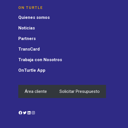
ON TURTLE
Quienes somos
Noticias
Partners
TransCard
Trabaja con Nosotros
OnTurtle App
Área cliente
Solicitar Presupuesto
Facebook
Twitter
LinkedIn
Instagram