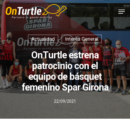
Skip
Men
to
main
content
Actualidad
Interés General
OnTurtle estrena
patrocinio con el
equipo de básquet
femenino Spar Girona
22/09/2021