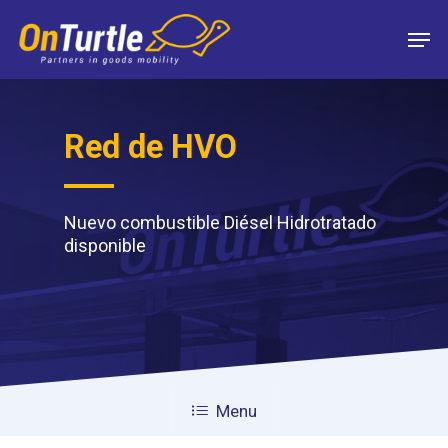
Skip
Men
to
main
content
Red de HVO
Nuevo combustible Diésel Hidrotratado
disponible
Menu