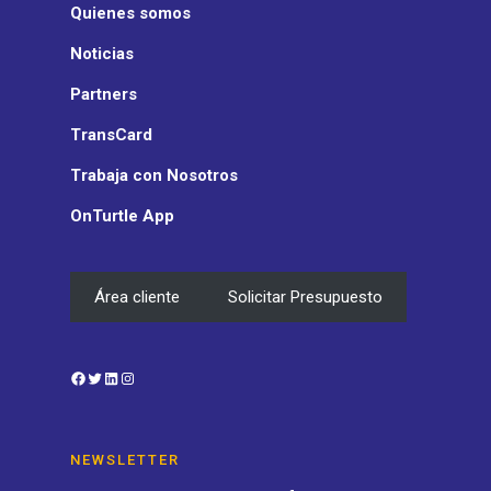
Quienes somos
Noticias
Partners
TransCard
Trabaja con Nosotros
OnTurtle App
Área cliente
Solicitar Presupuesto
Facebook
Twitter
LinkedIn
Instagram
NEWSLETTER