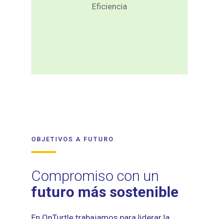
y garantiza un
Eficiencia
rendimiento eficiente con
una potencia estable y
constante.
OBJETIVOS A FUTURO
Compromiso con un
futuro más sostenible
En OnTurtle trabajamos para liderar la