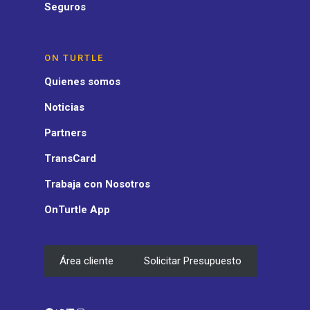
Seguros
ON TURTLE
Quienes somos
Noticias
Partners
TransCard
Trabaja con Nosotros
OnTurtle App
Área cliente
Solicitar Presupuesto
Facebook
Twitter
LinkedIn
Instagram