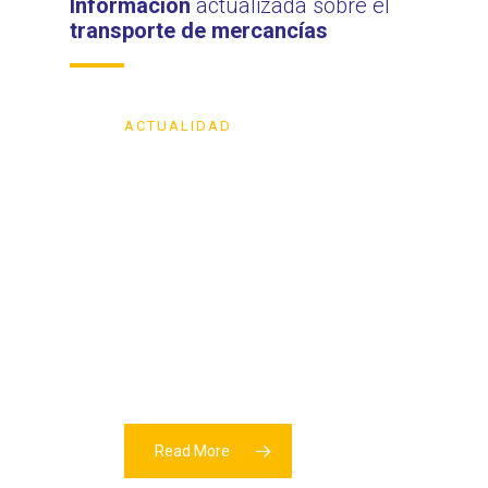
Información
actualizada sobre el
transporte de mercancías
ACTUALIDAD
OnTurtle
supera las
2.300
estaciones de
servicio en su
red europea
Read More