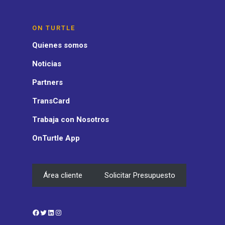
ON TURTLE
Quienes somos
Noticias
Partners
TransCard
Trabaja con Nosotros
OnTurtle App
Área cliente
Solicitar Presupuesto
Facebook
Twitter
LinkedIn
Instagram