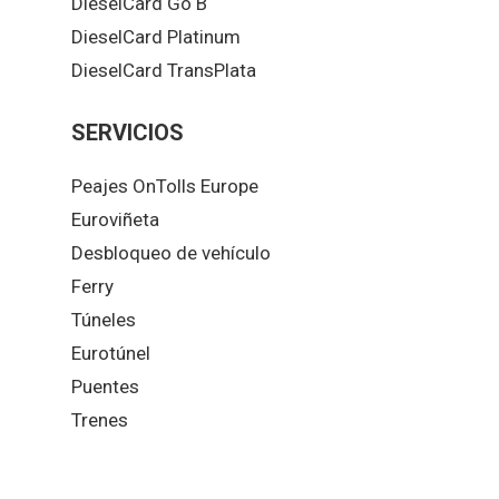
DieselCard Go B
DieselCard Platinum
DieselCard TransPlata
SERVICIOS
Peajes OnTolls Europe
Euroviñeta
Desbloqueo de vehículo
Ferry
Túneles
Eurotúnel
Puentes
Trenes