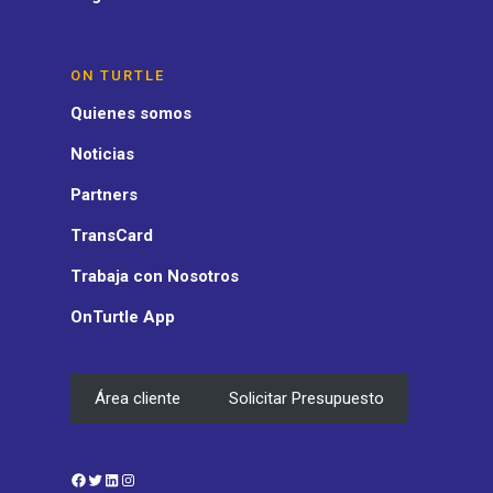
ON TURTLE
Quienes somos
Noticias
Partners
TransCard
Trabaja con Nosotros
OnTurtle App
Área cliente
Solicitar Presupuesto
Facebook
Twitter
LinkedIn
Instagram