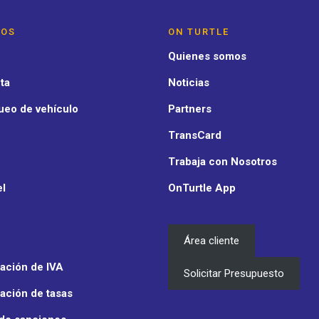
IOS
ON TURTLE
Quienes somos
ta
Noticias
ueo de vehículo
Partners
TransCard
Trabaja con Nosotros
el
OnTurtle App
Área cliente
ación de IVA
Solicitar Presupuesto
ación de tasas