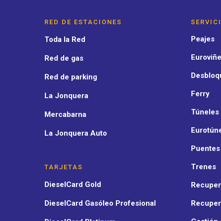
RED DE ESTACIONES
SERVIC
Peajes
Toda la Red
Euroviñe
Red de gas
Desbloq
Red de parking
Ferry
La Jonquera
Túneles
Mercabarna
Eurotún
La Jonquera Auto
Puentes
Trenes
TARJETAS
DieselCard Gold
Recuper
DieselCard Gasóleo Profesional
Recuper