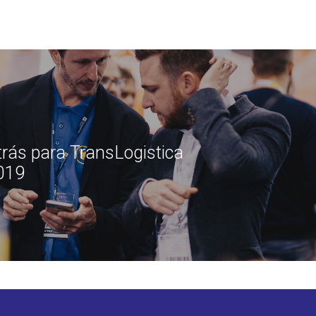
rás para TransLogistica
019