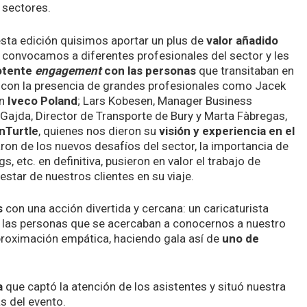
s sectores.
ta edición quisimos aportar un plus de
valor añadido
o, convocamos a diferentes profesionales del sector y les
otente
engagement
con las personas
que transitaban en
 con la presencia de grandes profesionales como Jacek
en
Iveco Poland
; Lars Kobesen, Manager Business
 Gajda, Director de Transporte de Bury y Marta Fàbregas,
nTurtle
, quienes nos dieron su
visión y experiencia en el
aron de los nuevos desafíos del sector, la importancia de
s, etc. en definitiva, pusieron en valor el trabajo de
star de nuestros clientes en su viaje.
s
con una acción divertida y cercana: un caricaturista
e las personas que se acercaban a conocernos a nuestro
aproximación empática, haciendo gala así de
uno de
a
que captó la atención de los asistentes y situó nuestra
s del evento.