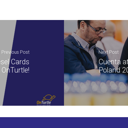
Previous Post
Next Post
ésel Cards
Cuenta at
 OnTurtle!
Poland 2