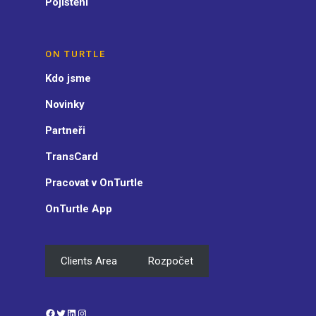
Pojištění
ON TURTLE
Kdo jsme
Novinky
Partneři
TransCard
Pracovat v OnTurtle
OnTurtle App
Clients Area
Rozpočet
Facebook
Twitter
LinkedIn
Instagram