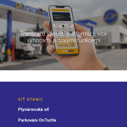
Next Post
Transcard spouští platformu s více
výhodami a novými funkcemi
SÍŤ STANIC
Plynárenská síť
Parkování OnTurtle