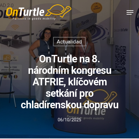
Skip
Men
to
main
content
Actualidad
OnTurtle na 8.
národním kongresu
ATFRIE, klíčovém
setkání pro
chladírenskou dopravu
06/10/2025