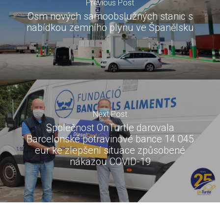
Previous Post
Osm nových samoobslužných stanic s
nabídkou zemního plynu ve Španělsku
Next Post
Společnost OnTurtle darovala
Barcelonské potravinové bance 14 045
eur ke zlepšení situace způsobené
nákazou COVID-19