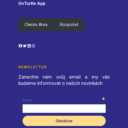
OnTurtle App
Clients Area
Rozpočet
Facebook
Twitter
LinkedIn
Instagram
NEWSLETTER
Zanechte nám svůj email a my vás
budeme informovat o našich novinkách