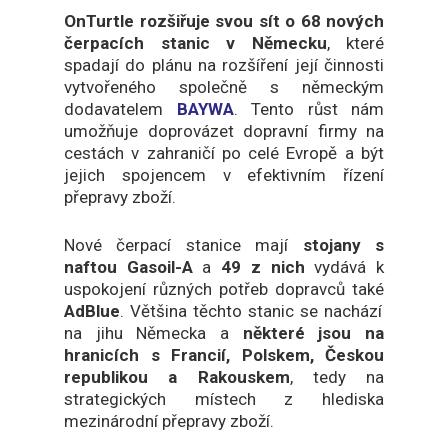
OnTurtle rozšiřuje svou sít o 68 nových
čerpacích stanic v Německu
, které
spadají do plánu na rozšíření její činnosti
vytvořeného společně s německým
dodavatelem
BAYWA
. Tento růst nám
umožňuje doprovázet dopravní firmy na
cestách v zahraničí po celé Evropě a být
jejich spojencem v efektivním řízení
přepravy zboží.
Nové čerpací stanice mají
stojany s
naftou Gasoil-A
a
49 z nich
vydává k
uspokojení různých potřeb dopravců také
AdBlue
. Většina těchto stanic se nachází
na jihu Německa a
některé jsou na
hranicích s Francií, Polskem, Českou
republikou a Rakouskem
, tedy na
strategických místech z hlediska
mezinárodní přepravy zboží.