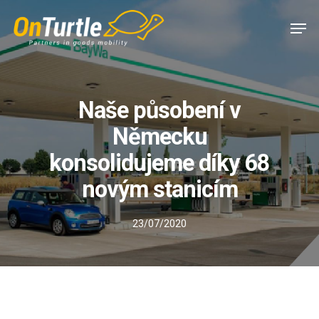
Skip
Men
to
main
content
Naše působení v
Německu
konsolidujeme díky 68
novým stanicím
23/07/2020