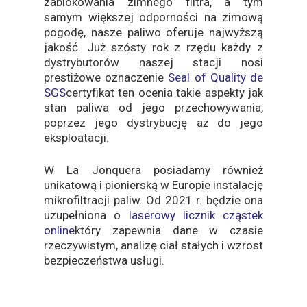
zablokowania zimnego filtra, a tym
samym większej odporności na zimową
pogodę, nasze paliwo oferuje najwyższą
jakość. Już szósty rok z rzędu każdy z
dystrybutorów naszej stacji nosi
prestiżowe oznaczenie
Seal of Quality de
SGS
certyfikat ten ocenia takie aspekty jak
stan paliwa od jego przechowywania,
poprzez jego dystrybucję aż do jego
eksploatacji.
W La Jonquera posiadamy również
unikatową i pionierską w Europie instalację
mikrofiltracji paliw. Od 2021 r. będzie ona
uzupełniona o
laserowy licznik cząstek
online
który zapewnia dane w czasie
rzeczywistym, analizę ciał stałych i wzrost
bezpieczeństwa usługi.