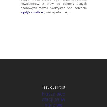
Previous Post
Nasza sieć
stacji paliw
stale się