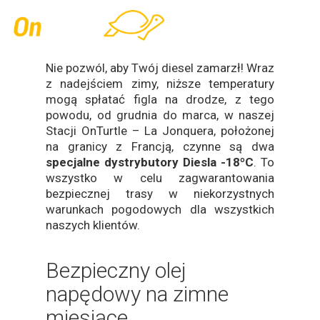
Skip
Men
to
main
content
Nie pozwól, aby Twój diesel zamarzł! Wraz
z nadejściem zimy, niższe temperatury
mogą spłatać figla na drodze, z tego
powodu, od grudnia do marca, w naszej
Stacji OnTurtle – La Jonquera, położonej
na granicy z Francją, czynne są dwa
specjalne dystrybutory Diesla -18ºC
. To
wszystko w celu zagwarantowania
bezpiecznej trasy w niekorzystnych
warunkach pogodowych dla wszystkich
naszych klientów.
Bezpieczny olej
napędowy na zimne
miesiące