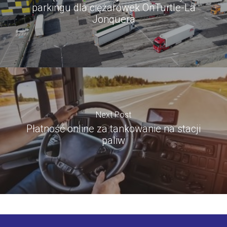
parkingu dla ciężarówek OnTurtle-La
Jonquera
Next Post
Płatność online za tankowanie na stacji
paliw