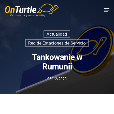
Skip
Men
to
main
content
Actualidad
Red de Estaciones de Servicio
Tankowanie w
Rumunii
05/12/2023