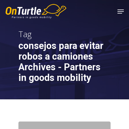
Skip
Men
to
main
content
Tag
consejos para evitar
robos a camiones
Archives - Partners
in goods mobility