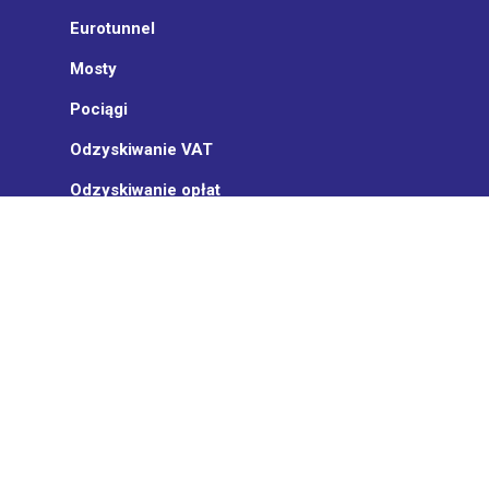
Eurotunnel
Mosty
Pociągi
Odzyskiwanie VAT
Odzyskiwanie opłat
Zarządzanie karami
Ubezpieczenie
ON TURTLE
Kim jesteśmy
Aktualności
Partnerzy