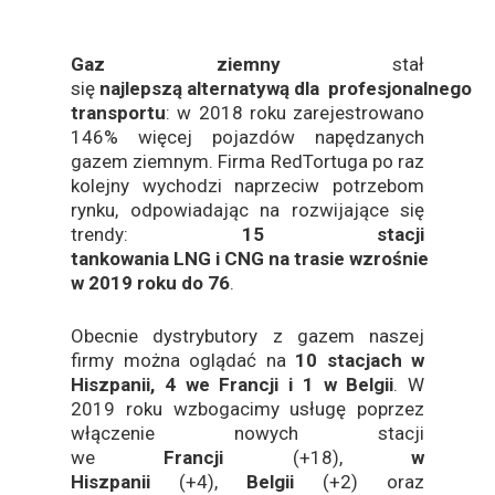
Gaz
ziemny
stał
się
najlepszą
alternatywą
dla
profesjonalnego
transportu
: w 2018 roku zarejestrowano
146% więcej pojazdów napędzanych
gazem ziemnym. Firma RedTortuga po raz
kolejny wychodzi naprzeciw potrzebom
rynku, odpowiadając na rozwijające się
trendy:
15 stacji
tankowania
LNG
i
CNG
na
trasie
wzrośnie
w 2019 roku do 76
.
Obecnie dystrybutory z gazem naszej
firmy można oglądać na
10 stacjach w
Hiszpanii, 4 we Francji i 1 w Belgii
. W
2019 roku wzbogacimy usługę poprzez
włączenie nowych stacji
we
Francji
(+18),
w
Hiszpanii
(+4),
Belgii
(+2) oraz