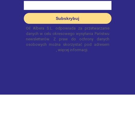
© 2022 OnTurtle. Wszelkie prawa zastrzeżone.