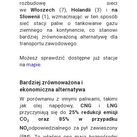
rozbudowę sieci
we
Włoszech
(7),
Holandii
(3) i
na
Słowenii
(1), wzmacniając w ten sposób
sieć stacji paliw o tankowanie gazu
ziemnego na kontynencie, co stanowi
bardziej zrównoważoną alternatywę dla
transportu zawodowego.
Możesz sprawdzić dostępne już stacje
na
mapie
.
Bardziej zrównoważona i
ekonomiczna alternatywa
W porównaniu z innymi paliwami, takimi
jak olej napędowy,
CNG
i
LNG
przyczyniają się do
25% redukcji emisji
CO
oraz 85% w przypadku
2
NO
odpowiedzialnego za pył zawieszony
x
(PM). To właśnie one mają bezpośredni