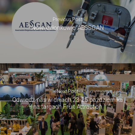
Previous Post
Nowi członkowie AESSGAN
Next Post
Odwiedź nas w dniach 23-25 października
na targach Fruit Attraction