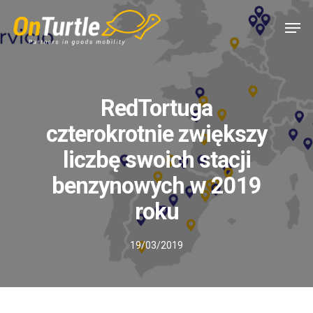
Skip
Men
to
main
content
RedTortuga
czterokrotnie zwiększy
liczbę swoich stacji
benzynowych w 2019
roku
19/03/2019