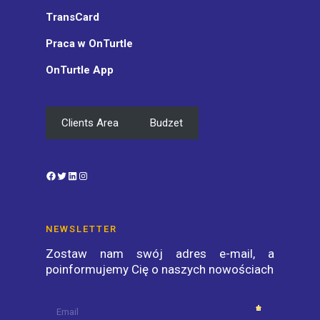
TransCard
Praca w OnTurtle
OnTurtle App
Clients Area
Budzet
Facebook
Twitter
LinkedIn
Instagram
NEWSLETTER
Zostaw nam swój adres e-mail, a
poinformujemy Cię o naszych nowościach