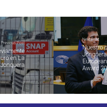
Next Post
Previous Post
Nuestro 
eviamente
Jonquera
guro en La
European 
Jonquera
Award 2