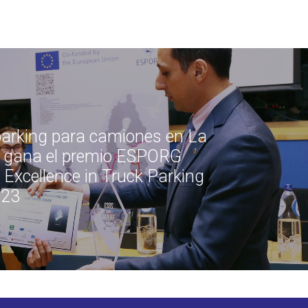
parking para camiones en La
 gana el premio ESPORG
Excellence in Truck Parking
023