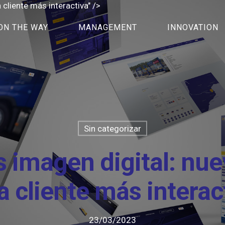
cliente más interactiva" />
ON THE WAY
MANAGEMENT
INNOVATION
Sin categorizar
 imagen digital: nue
a cliente más interac
23/03/2023