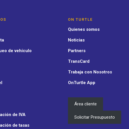
IOS
ON TURTLE
Quienes somos
ta
Noticias
ueo de vehículo
Partners
TransCard
Trabaja con Nosotros
el
OnTurtle App
Área cliente
ación de IVA
Solicitar Presupuesto
ación de tasas