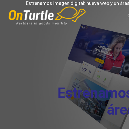
Skip
Estrenamos imagen digital: nueva web y un área 
to
main
content
Estrenamos
áre