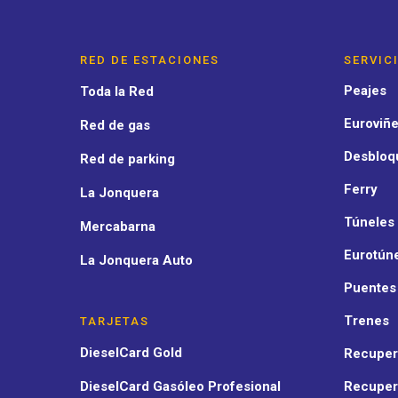
RED DE ESTACIONES
SERVIC
Peajes
Toda la Red
Euroviñe
Red de gas
Desbloq
Red de parking
Ferry
La Jonquera
Túneles
Mercabarna
Eurotún
La Jonquera Auto
Puentes
Trenes
TARJETAS
DieselCard Gold
Recuper
DieselCard Gasóleo Profesional
Recuper