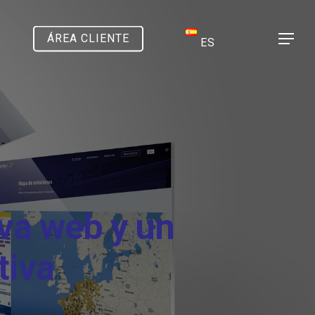
ÁREA CLIENTE
Menu
ES
va web y un
tiva