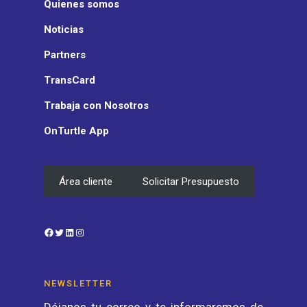
Quienes somos
Noticias
Partners
TransCard
Trabaja con Nosotros
OnTurtle App
Área cliente
Solicitar Presupuesto
Facebook
Twitter
LinkedIn
Instagram
NEWSLETTER