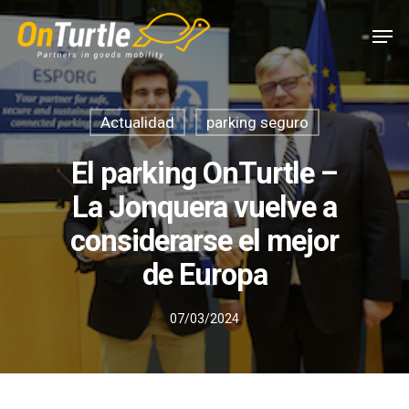
Skip
Men
to
main
content
Actualidad
parking seguro
El parking OnTurtle –
La Jonquera vuelve a
considerarse el mejor
de Europa
07/03/2024