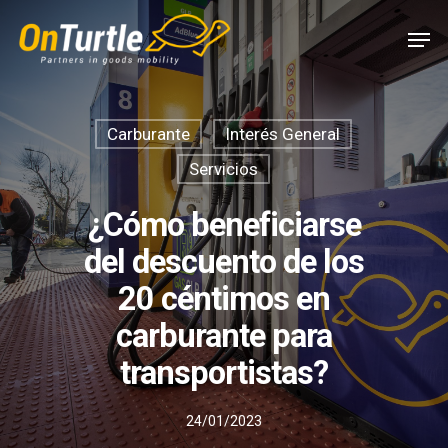
Skip
Men
to
main
content
Carburante
Interés General
Servicios
¿Cómo beneficiarse
del descuento de los
20 céntimos en
carburante para
transportistas?
24/01/2023