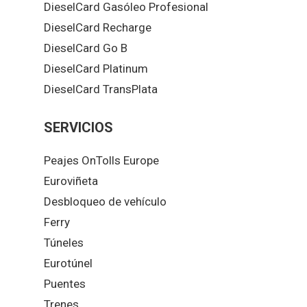
DieselCard Gasóleo Profesional
DieselCard Recharge
DieselCard Go B
DieselCard Platinum
DieselCard TransPlata
SERVICIOS
Peajes OnTolls Europe
Euroviñeta
Desbloqueo de vehículo
Ferry
Túneles
Eurotúnel
Puentes
Trenes