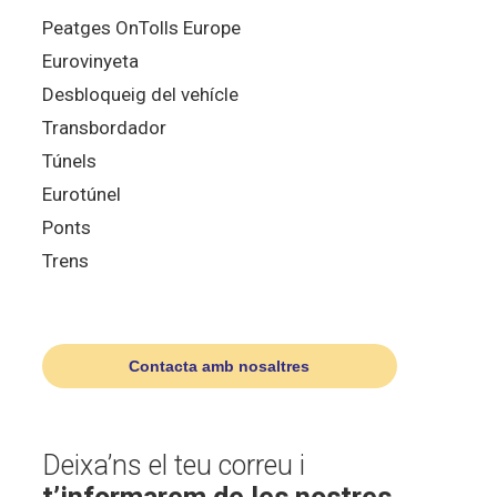
Peatges OnTolls Europe
Eurovinyeta
Desbloqueig del vehícle
Transbordador
Túnels
Eurotúnel
Ponts
Trens
Contacta amb nosaltres
Deixa’ns el teu correu i