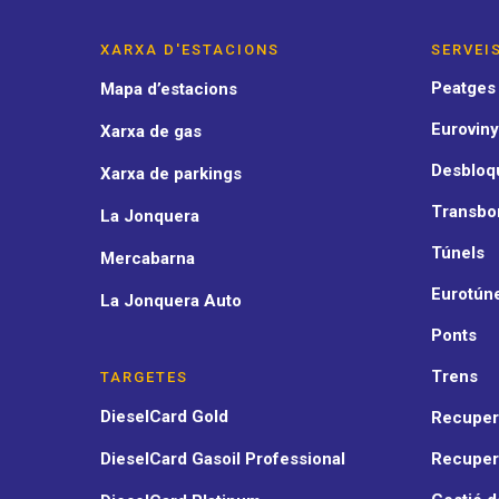
XARXA D'ESTACIONS
SERVEI
Peatges
Mapa d’estacions
Euroviny
Xarxa de gas
Desbloqu
Xarxa de parkings
Transbo
La Jonquera
Túnels
Mercabarna
Eurotún
La Jonquera Auto
Ponts
Trens
TARGETES
DieselCard Gold
Recupera
DieselCard Gasoil Professional
Recuper