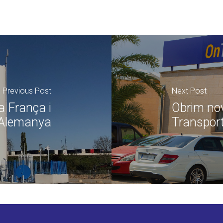
Previous Post
Next Post
a França i
Obrim nov
Alemanya
Transport