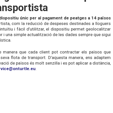
ansportista
dispositiu únic per al
pagament de peatges a 14 països
rtista, com la reducció de despeses destinades a lloguers
ïtiu i fàcil d’utilitzar, el dispositiu permet geolocalitzar
or i una simple actualització de les dades sempre que sigui
ística.
e manera que cada client pot contractar els països que
seva flota de transport. D’aquesta manera, ens adaptem
ació de països és molt senzilla i es pot aplicar a distància,
vice@onturtle.eu
.