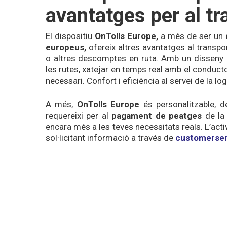
avantatges per al tr
El dispositiu
OnTolls
Europe,
a més de ser un
europeus,
ofereix altres avantatges al transpo
o altres descomptes en ruta. Amb un disseny intu
les rutes, xatejar en temps real amb el conduct
necessari. Confort i eficiència al servei de la log
A més,
OnTolls
Europe
és personalitzable, d
requereixi per al
pagament de
peatges
de la 
encara més a les teves necessitats reals. L’activ
sol·licitant informació a través de
customerser