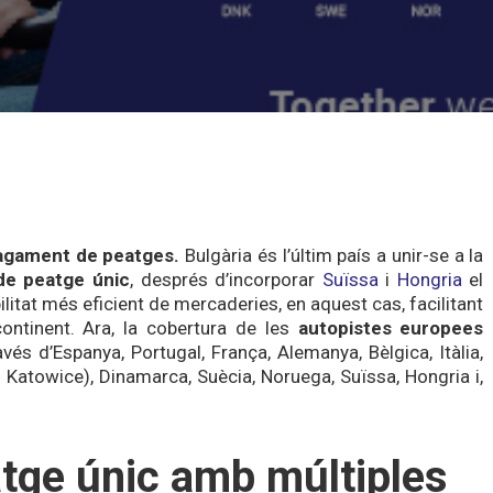
agament de peatges.
Bulgària és l’últim país a unir-se a la
 de peatge únic
, després d’incorporar
Suïssa
i
Hongria
el
itat més eficient de mercaderies, en aquest cas, facilitant
continent. Ara, la cobertura de les
autopistes europees
avés d’Espanya, Portugal, França, Alemanya, Bèlgica, Itàlia,
 i Katowice), Dinamarca, Suècia, Noruega, Suïssa, Hongria i,
atge únic amb múltiples