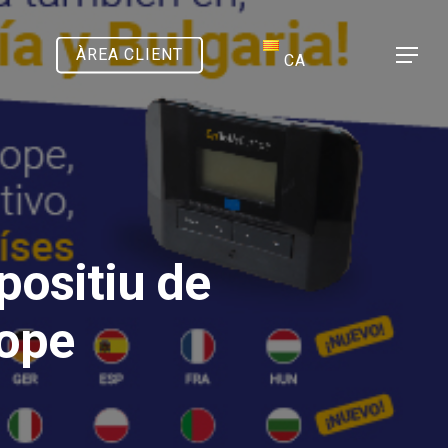
ÀREA CLIENT
Menu
CA
positiu de
rope