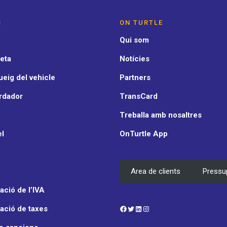
S
ON TURTLE
Qui som
eta
Notícies
eig del vehicle
Partners
rdador
TransCard
Treballa amb nosaltres
el
OnTurtle App
Area de clients
Pressu
ció de l’IVA
Facebook
Twitter
LinkedIn
Instagram
ació de taxes