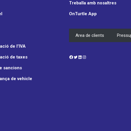
Treballa amb nosaltres
el
OnTurtle App
Area de clients
Pressu
ció de l’IVA
Facebook
Twitter
LinkedIn
Instagram
ació de taxes
e sancions
ança de vehicle