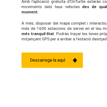
Amb l’aplicació gratuïta d’OnTurtle estaràs co
moviments dels teus vehicles
des de qual
moment.
A més, disposar del mapa complet i interactiu
més de 1600 estacions de servei en el teu mò
més tranquil·litat
. Podràs traçar les teves pròp
mitjançant GPS per a arribar a l’estació desitjad
Descarrega-la aquí