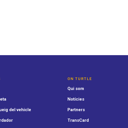
S
ON TURTLE
Qui som
eta
Notícies
eig del vehicle
Partners
rdador
TransCard