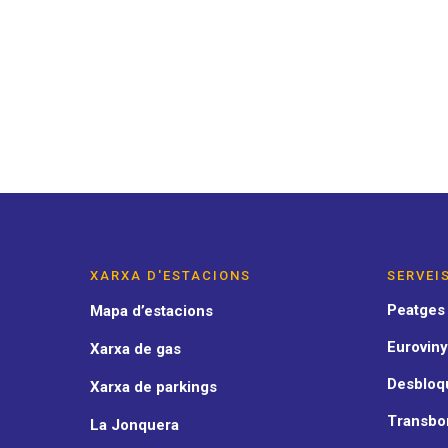
XARXA D'ESTACIONS
SERVEI
Peatges
Mapa d’estacions
Euroviny
Xarxa de gas
Desbloqu
Xarxa de parkings
Transbo
La Jonquera