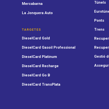
Túnels
Mercabarna
Eurotún
La Jonquera Auto
Ponts
Trens
TARGETES
DieselCard Gold
Recupera
DieselCard Gasoil Professional
Recuper
Gestió d
DieselCard Platinum
Assegur
DieselCard Recharge
DieselCard Go B
DieselCard TransPlata