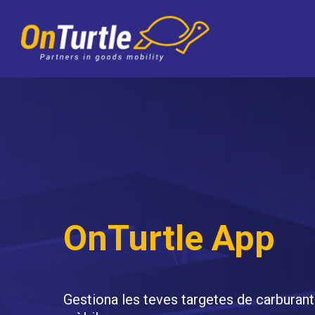
Skip
to
main
content
OnTurtle App
Gestiona les teves targetes de carburant