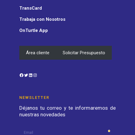
TransCard
Trabaja con Nosotros
OnTurtle App
Área cliente
Solicitar Presupuesto
Facebook
Twitter
LinkedIn
Instagram
NEWSLETTER
Déjanos tu correo y te informaremos de
nuestras novedades