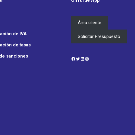
el
OnTurtle App
Área cliente
ación de IVA
Solicitar Presupuesto
ación de tasas
 de sanciones
Facebook
Twitter
LinkedIn
Instagram