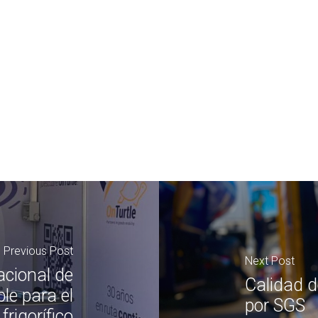
Previous Post
Next Post
acional de
Calidad d
le para el
por SGS
frigorífico