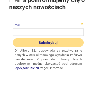
mail,
a poinformujemy Cię o
naszych nowościach