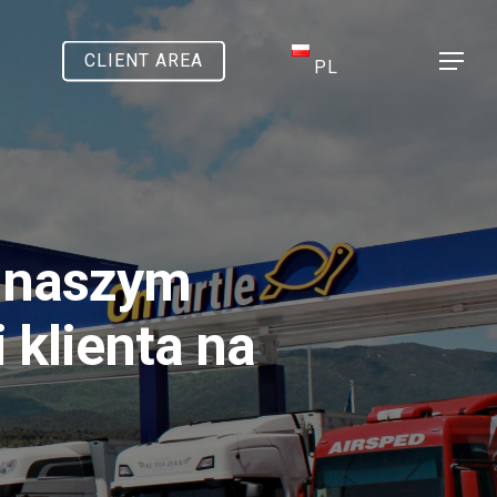
CLIENT AREA
Menu
PL
ę naszym
 klienta na