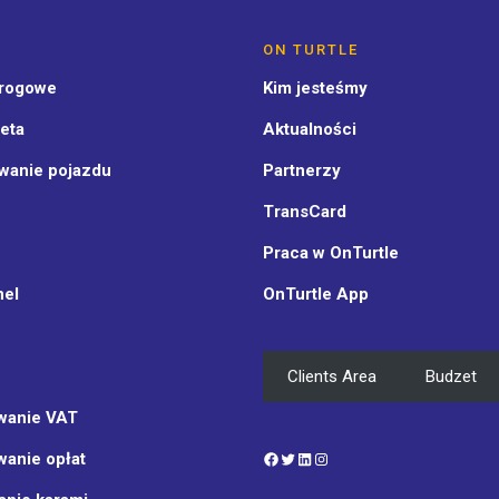
ON TURTLE
drogowe
Kim jesteśmy
eta
Aktualności
wanie pojazdu
Partnerzy
TransCard
Praca w OnTurtle
nel
OnTurtle App
Clients Area
Budzet
wanie VAT
Facebook
Twitter
LinkedIn
Instagram
wanie opłat