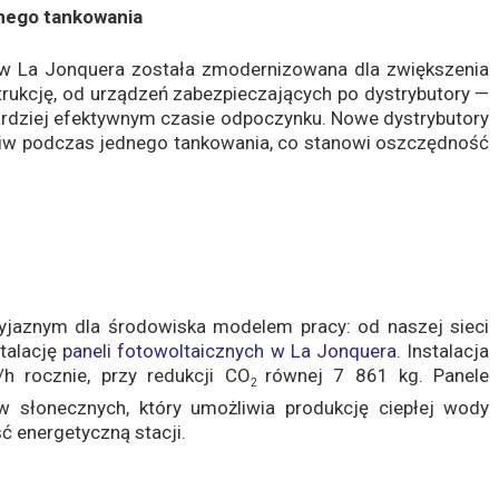
nego tankowania
 w La Jonquera została zmodernizowana dla zwiększenia
trukcję, od urządzeń zabezpieczających po dystrybutory —
rdziej efektywnym czasie odpoczynku. Nowe dystrybutory
liw podczas jednego tankowania, co stanowi oszczędność
zyjaznym dla środowiska modelem pracy: od naszej sieci
stalację
paneli fotowoltaicznych w La Jonquera
. Instalacja
h rocznie, przy redukcji CO
równej 7 861 kg. Panele
2
w słonecznych, który umożliwia produkcję ciepłej wody
 energetyczną stacji.