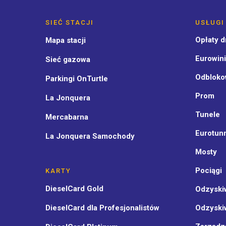
SIEĆ STACJI
USŁUGI
Opłaty 
Mapa stacji
Eurowini
Sieć gazowa
Odbloko
Parkingi OnTurtle
Prom
La Jonquera
Tunele
Mercabarna
Eurotun
La Jonquera Samochody
Mosty
Pociągi
KARTY
DieselCard Gold
Odzyski
DieselCard dla Profesjonalistów
Odzyski