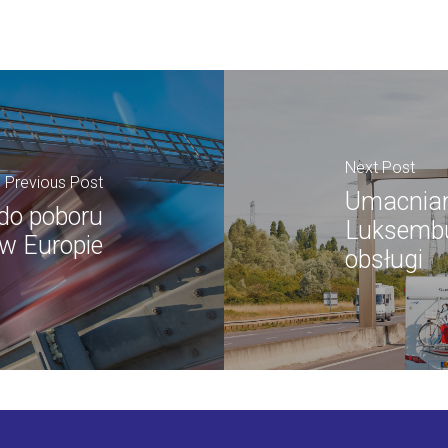
Next Post
Previous Post
Umacnia
do poboru
Luksembu
w Europie
obsługi