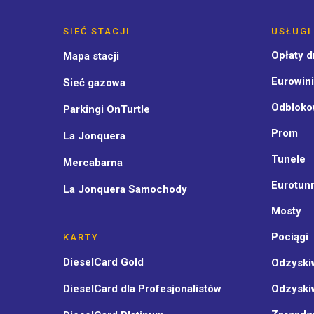
SIEĆ STACJI
USŁUGI
Opłaty 
Mapa stacji
Eurowini
Sieć gazowa
Odbloko
Parkingi OnTurtle
Prom
La Jonquera
Tunele
Mercabarna
Eurotun
La Jonquera Samochody
Mosty
Pociągi
KARTY
DieselCard Gold
Odzyski
DieselCard dla Profesjonalistów
Odzyski