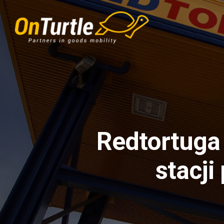
Skip
to
main
content
Redtortuga
stacji