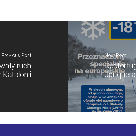
Previous Post
Next Post
wały ruch
Redtortu
Katalonii
Jonquera