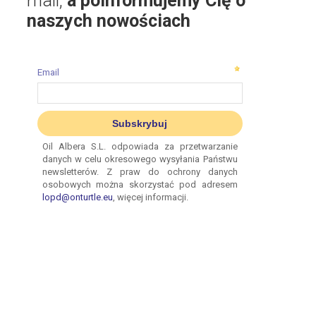
mail,
a poinformujemy Cię o
naszych nowościach