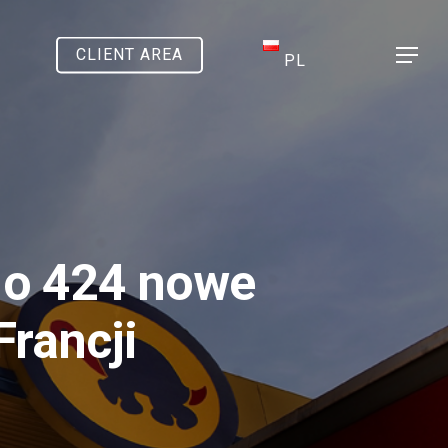
CLIENT AREA
Menu
PL
 o 424 nowe
Francji