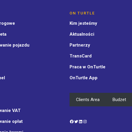
ON TURTLE
drogowe
Kim jesteśmy
eta
Aktualności
wanie pojazdu
Partnerzy
TransCard
Praca w OnTurtle
nel
OnTurtle App
Clients Area
Budzet
wanie VAT
Facebook
Twitter
LinkedIn
Instagram
wanie opłat