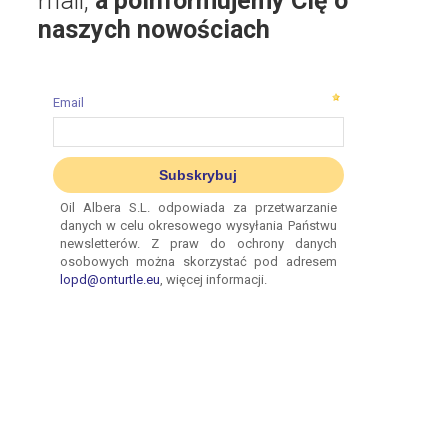
mail,
a poinformujemy Cię o
naszych nowościach