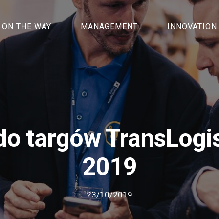
ON THE WAY
MANAGEMENT
INNOVATION
do targów TransLogi
2019
23/10/2019