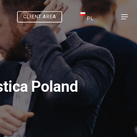
CLIENT AREA
Menu
PL
stica Poland