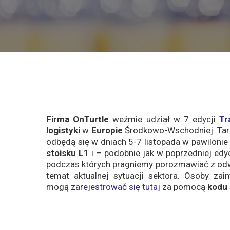
Firma OnTurtle
weźmie udział w 7 edycji
Tr
logistyki
w
Europie
Środkowo-Wschodniej. Targi
odbędą się w dniach 5-7 listopada w pawiloni
stoisku L1
i – podobnie jak w poprzedniej edy
podczas których pragniemy porozmawiać z odw
temat aktualnej sytuacji sektora. Osoby za
mogą
zarejestrować się tutaj
za pomocą
kodu