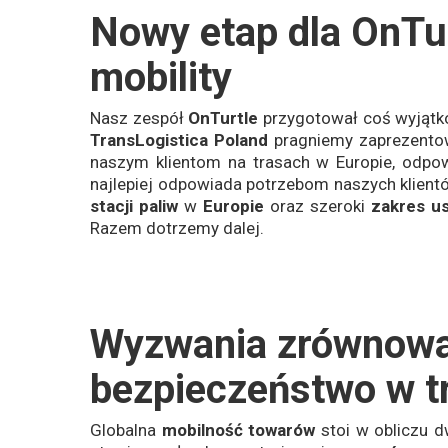
Nowy etap dla OnTur
mobility
Nasz zespół
OnTurtle
przygotował coś wyjątk
TransLogistica Poland
pragniemy zaprezento
naszym klientom na trasach w Europie, odpowi
najlepiej odpowiada potrzebom naszych klientó
stacji paliw
w
Europie
oraz szeroki
zakres u
Razem dotrzemy dalej.
Wyzwania zrównowa
bezpieczeństwo w t
Globalna
mobilność towarów
stoi w obliczu 