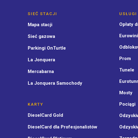
SIEĆ STACJI
USŁUGI
Opłaty 
Mapa stacji
Eurowini
Sieć gazowa
Odbloko
Parkingi OnTurtle
Prom
La Jonquera
Tunele
Mercabarna
Eurotun
La Jonquera Samochody
Mosty
Pociągi
KARTY
DieselCard Gold
Odzyski
DieselCard dla Profesjonalistów
Odzyski