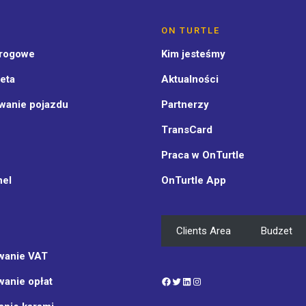
ON TURTLE
drogowe
Kim jesteśmy
eta
Aktualności
wanie pojazdu
Partnerzy
TransCard
Praca w OnTurtle
nel
OnTurtle App
Clients Area
Budzet
wanie VAT
Facebook
Twitter
LinkedIn
Instagram
wanie opłat