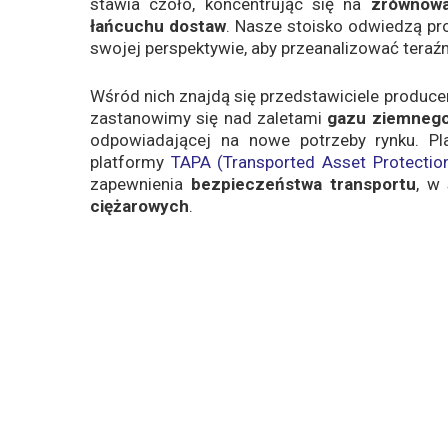
stawia czoło, koncentrując się na
zrównow
łańcuchu dostaw
. Nasze stoisko odwiedzą pro
swojej perspektywie, aby przeanalizować teraźn
Wśród nich znajdą się przedstawiciele prod
zastanowimy się nad zaletami
gazu ziemneg
odpowiadającej na nowe potrzeby rynku. Pl
platformy
TAPA (Transported Asset Protectio
zapewnienia
bezpieczeństwa transportu
, w
ciężarowych
.