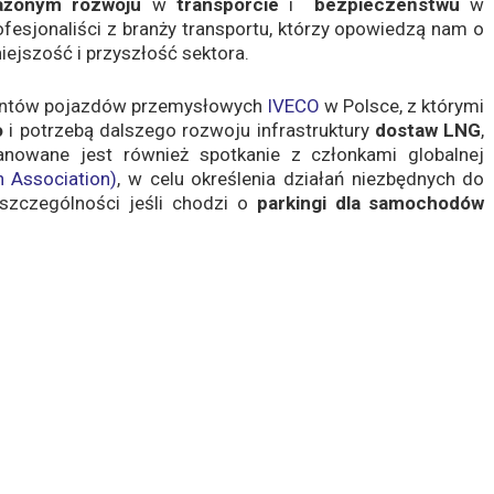
ażonym rozwoju
w
transporcie
i
bezpieczeństwu
w
fesjonaliści z branży transportu, którzy opowiedzą nam o
iejszość i przyszłość sektora.
ucentów pojazdów przemysłowych
IVECO
w Polsce, z którymi
o
i potrzebą dalszego rozwoju infrastruktury
dostaw
LNG
,
anowane jest również spotkanie z członkami globalnej
n Association)
, w celu określenia działań niezbędnych do
 szczególności jeśli chodzi o
parkingi dla samochodów