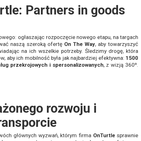
tle: Partners in goods
owego: ogłaszając rozpoczęcie nowego etapu, na targach
wać naszą szeroką ofertę
On The Way
, aby towarzyszyć
adając na ich wszelkie potrzeby. Śledzimy drogę, która
w, aby ich mobilność była jak najbardziej efektywna:
1500
sług
przekrojowych i spersonalizowanych
, z wizją 360º.
żonego rozwoju i
ransporcie
dwóch głównych wyzwań, którym firma
OnTurtle
sprawnie