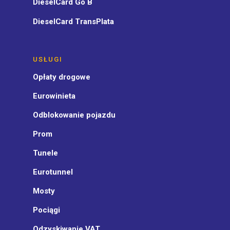
DieselCard Go B
DieselCard TransPlata
USŁUGI
Opłaty drogowe
Eurowinieta
Odblokowanie pojazdu
Prom
Tunele
Eurotunnel
Mosty
Pociągi
Odzyskiwanie VAT