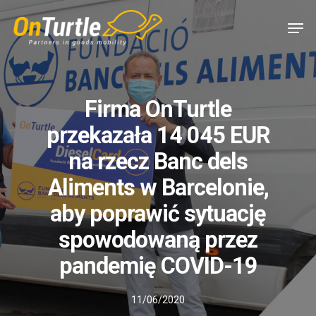
Skip
Men
to
main
content
Firma OnTurtle
przekazała 14 045 EUR
na rzecz Banc dels
Aliments w Barcelonie,
aby poprawić sytuację
spowodowaną przez
pandemię COVID-19
11/06/2020