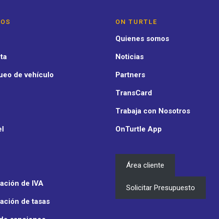
IOS
ON TURTLE
Quienes somos
ta
Noticias
ueo de vehículo
Partners
TransCard
Trabaja con Nosotros
el
OnTurtle App
Área cliente
ación de IVA
Solicitar Presupuesto
ación de tasas