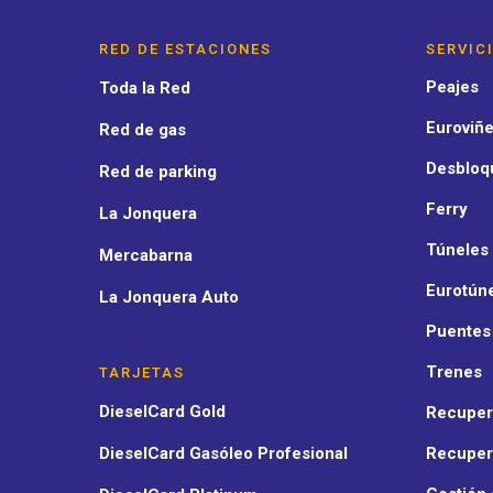
RED DE ESTACIONES
SERVIC
Peajes
Toda la Red
Euroviñe
Red de gas
Desbloq
Red de parking
Ferry
La Jonquera
Túneles
Mercabarna
Eurotún
La Jonquera Auto
Puentes
Trenes
TARJETAS
DieselCard Gold
Recuper
DieselCard Gasóleo Profesional
Recuper