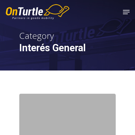
Skip
Men
to
main
content
Category
Interés General