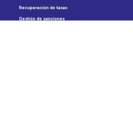
Recuperación de tasas
Gestión de sanciones
Seguros
ON TURTLE
Quienes somos
Noticias
Partners
TransCard
Trabaja con Nosotros
OnTurtle App