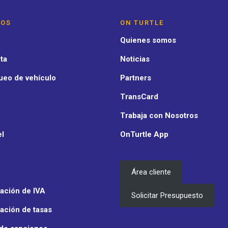
IOS
ON TURTLE
Quienes somos
ta
Noticias
ueo de vehículo
Partners
TransCard
Trabaja con Nosotros
el
OnTurtle App
Área cliente
ación de IVA
Solicitar Presupuesto
ación de tasas