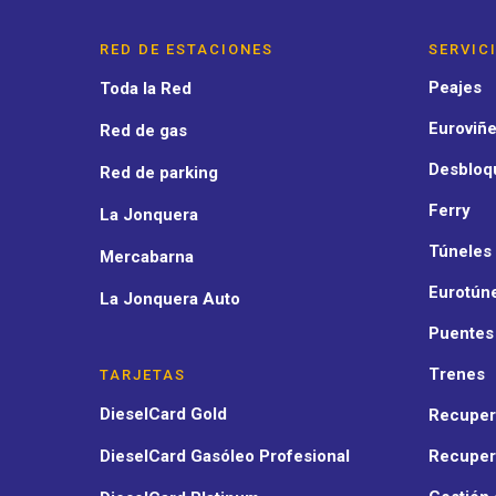
RED DE ESTACIONES
SERVIC
Peajes
Toda la Red
Euroviñe
Red de gas
Desbloq
Red de parking
Ferry
La Jonquera
Túneles
Mercabarna
Eurotún
La Jonquera Auto
Puentes
Trenes
TARJETAS
DieselCard Gold
Recuper
DieselCard Gasóleo Profesional
Recuper