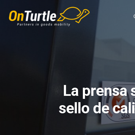
Skip
to
main
content
La prensa 
sello de ca