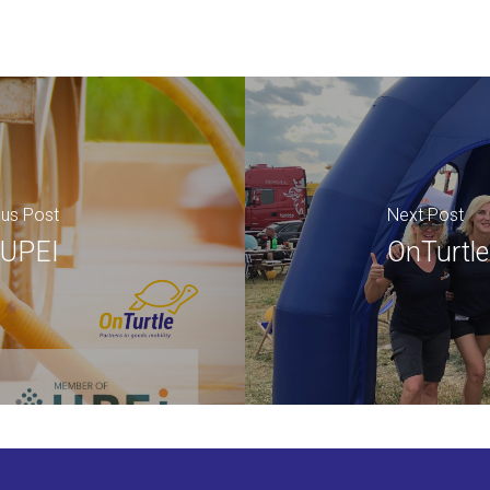
ous Post
Next Post
 UPEI
OnTurtle