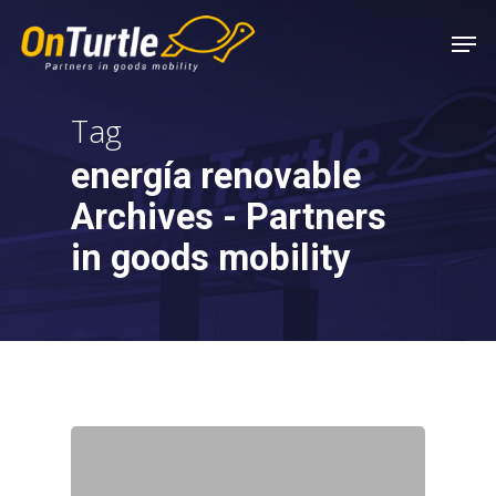
Skip
Men
to
main
content
Tag
energía renovable
Archives - Partners
in goods mobility