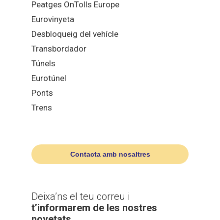
Peatges OnTolls Europe
Eurovinyeta
Desbloqueig del vehícle
Transbordador
Túnels
Eurotúnel
Ponts
Trens
Contacta amb nosaltres
Deixa’ns el teu correu i
t’informarem de les nostres
novetats