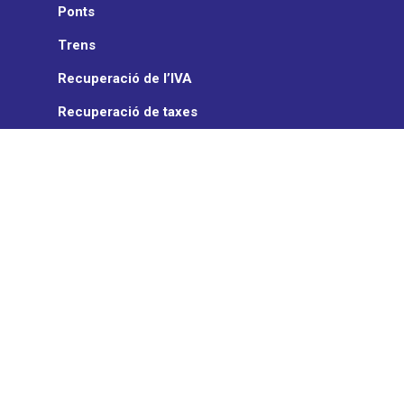
Ponts
Trens
Recuperació de l’IVA
Recuperació de taxes
Gestió de sancions
Assegurança de vehicle
ON TURTLE
Qui som
Notícies
Partners
TransCard