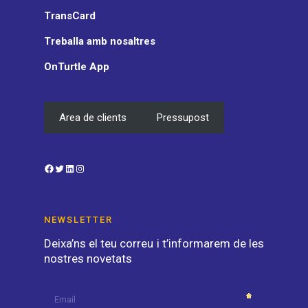
TransCard
Treballa amb nosaltres
OnTurtle App
Area de clients
Pressupost
Facebook
Twitter
LinkedIn
Instagram
NEWSLETTER
Deixa’ns el teu correu i t’informarem de les
nostres novetats