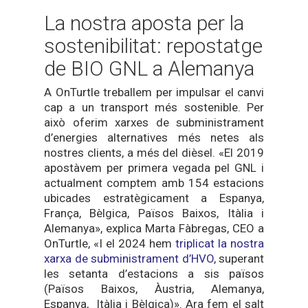
La nostra aposta per la
sostenibilitat: repostatge
de BIO GNL a Alemanya
A OnTurtle treballem per impulsar el canvi
cap a un transport més sostenible. Per
això oferim xarxes de subministrament
d’energies alternatives més netes als
nostres clients, a més del dièsel. «El 2019
apostàvem per primera vegada pel GNL i
actualment comptem amb 154 estacions
ubicades estratègicament a Espanya,
França, Bèlgica, Països Baixos, Itàlia i
Alemanya», explica Marta Fàbregas, CEO a
OnTurtle, «I el 2024 hem
triplicat la nostra
xarxa de subministrament d’HVO
, superant
les setanta d’estacions a sis països
(Països Baixos, Àustria, Alemanya,
Espanya, Itàlia i Bèlgica)». Ara fem el salt