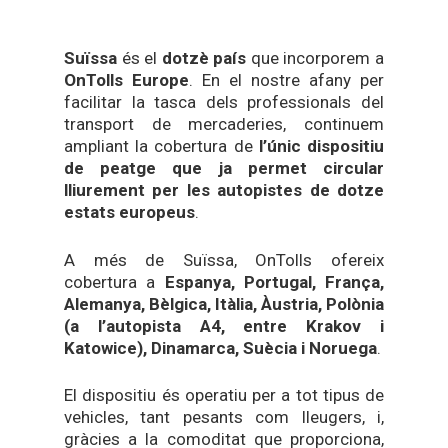
Suïssa
és el
dotzè país
que incorporem a
OnTolls Europe
. En el nostre afany per
facilitar la tasca dels professionals del
transport de mercaderies, continuem
ampliant la cobertura de
l’únic dispositiu
de peatge que ja permet circular
lliurement per les autopistes de dotze
estats europeus
.
A més de Suïssa, OnTolls ofereix
cobertura a
Espanya, Portugal, França,
Alemanya, Bèlgica, Itàlia, Àustria, Polònia
(a l’autopista A4, entre Krakov i
Katowice), Dinamarca, Suècia i Noruega
.
El dispositiu és operatiu per a tot tipus de
vehicles, tant pesants com lleugers, i,
gràcies a la comoditat que proporciona,