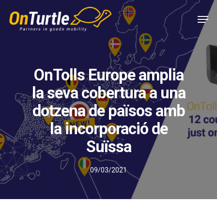
Skip
Men
to
main
content
OnTolls Europe amplia
la seva cobertura a una
dotzena de països amb
la incorporació de
Suïssa
09/03/2021