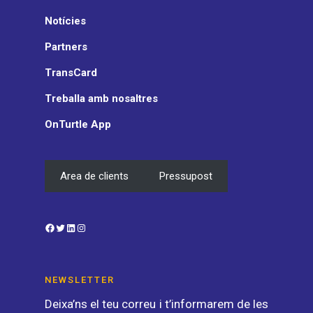
Notícies
Partners
TransCard
Treballa amb nosaltres
OnTurtle App
Area de clients
Pressupost
Facebook
Twitter
LinkedIn
Instagram
NEWSLETTER
Deixa’ns el teu correu i t’informarem de les