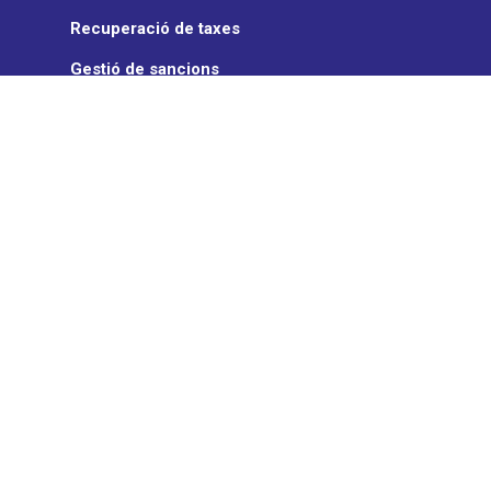
Recuperació de taxes
Gestió de sancions
Assegurança de vehicle
ON TURTLE
Qui som
Notícies
Partners
TransCard
Treballa amb nosaltres
OnTurtle App