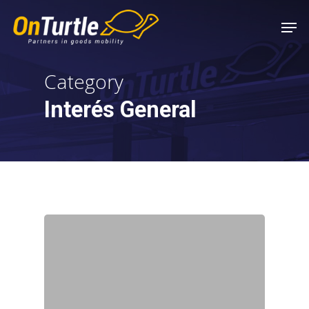
Skip
Men
to
main
content
Category
Interés General