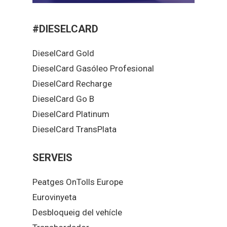
#DIESELCARD
DieselCard Gold
DieselCard Gasóleo Profesional
DieselCard Recharge
DieselCard Go B
DieselCard Platinum
DieselCard TransPlata
SERVEIS
Peatges OnTolls Europe
Eurovinyeta
Desbloqueig del vehícle