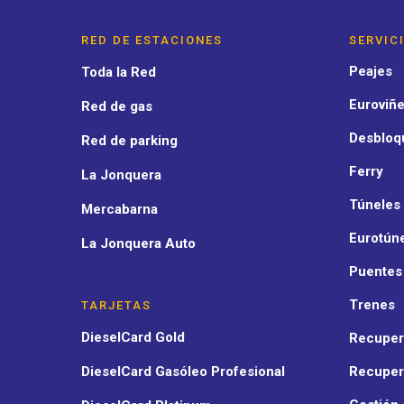
RED DE ESTACIONES
SERVIC
Peajes
Toda la Red
Euroviñe
Red de gas
Desbloq
Red de parking
Ferry
La Jonquera
Túneles
Mercabarna
Eurotún
La Jonquera Auto
Puentes
Trenes
TARJETAS
DieselCard Gold
Recuper
DieselCard Gasóleo Profesional
Recuper