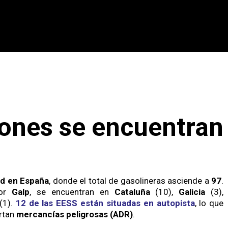
iones se encuentran
ed en España
, donde el total de gasolineras asciende a
97
.
por
Galp
, se encuentran en
Cataluña
(10),
Galicia
(3),
(1).
12 de las EESS están situadas en autopista
, lo que
ortan
mercancías peligrosas (ADR)
.