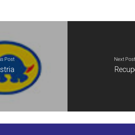
us Post
Next Pos
stria
Recupe