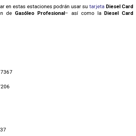
tar en estas estaciones podrán usar su
tarjeta
Diesel Card
ión de
Gasóleo Profesional
– así como la
Diesel Card
77367
7206
137