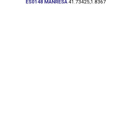
ES0148 MANRESA
41.73425,
1.8367