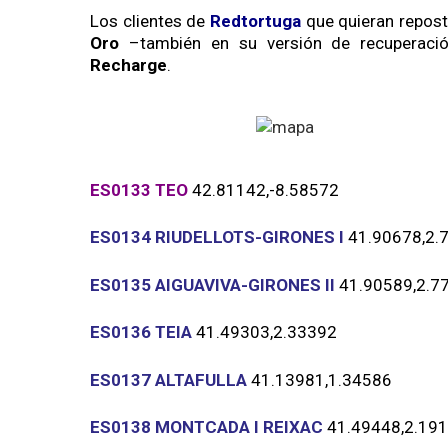
Los clientes de
Redtortuga
que quieran repos
Oro
–también en su versión de recuperac
Recharge
.
ES0133 TEO
42.81142,
-8.58572
ES0134 RIUDELLOTS-GIRONES I
41.90678,
2.
ES0135 AIGUAVIVA-GIRONES II
41.90589,
2.7
ES0136 TEIA
41.49303,
2.33392
ES0137 ALTAFULLA
41.13981,
1.34586
ES0138 MONTCADA I REIXAC
41.49448,
2.19