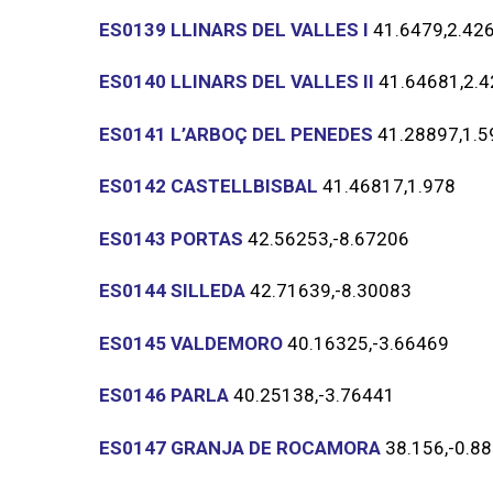
ES0139 LLINARS DEL VALLES I
41.6479,
2.42
ES0140 LLINARS DEL VALLES II
41.64681,
2.
ES0141 L’ARBOÇ DEL PENEDES
41.28897,
1.5
ES0142 CASTELLBISBAL
41.46817,1
.978
ES0143 PORTAS
42.56253,
-8.67206
ES0144 SILLEDA
42.71639,
-8.30083
ES0145 VALDEMORO
40.16325,
-3.66469
ES0146 PARLA
40.25138,
-3.76441
ES0147 GRANJA DE ROCAMORA
38.156,
-0.8