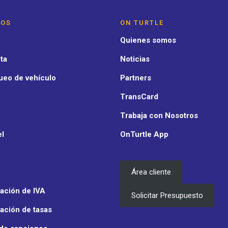
IOS
ON TURTLE
Quienes somos
ta
Noticias
ueo de vehículo
Partners
TransCard
Trabaja con Nosotros
el
OnTurtle App
Área cliente
ación de IVA
Solicitar Presupuesto
ación de tasas