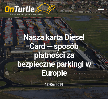
Skip
Men
to
main
content
Nasza karta Diesel
Card ─ sposób
płatności za
bezpieczne parkingi w
Europie
13/06/2019