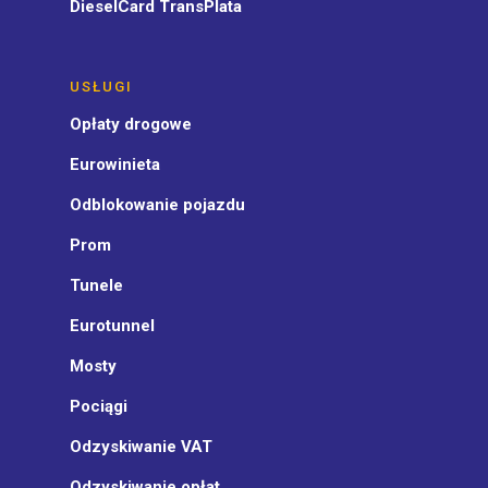
DieselCard TransPlata
USŁUGI
Opłaty drogowe
Eurowinieta
Odblokowanie pojazdu
Prom
Tunele
Eurotunnel
Mosty
Pociągi
Odzyskiwanie VAT
Odzyskiwanie opłat