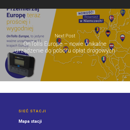
Next Post
OnTolls Europe – nowe unikalne
urządzenie do poboru opłat drogowych
SIEĆ STACJI
Mapa stacji