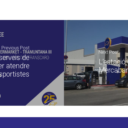
Previous Post
Next Post
serveis de
L’estació
er atendre
Mercabar
sportistes