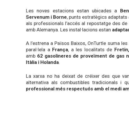
Les noves estacions estan ubicades a
Ben
Servenum i Borne
, punts
estratègics adaptats a 
als professionals l’accés al
repostatge des de l
amb Alemanya. Les instal·lacions estan
adapta
A l’estrena a Països Baixos,
OnTurtle
suma les
paral·lela a
França
, a les localitats de
Fretin
amb
62 gasolineres de proveïment de gas n
Itàlia i Holanda
.
La xarxa no ha deixat de créixer des que va
alternativa als combustibles tradicionals i 
professional més respectuós amb el medi a