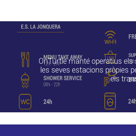
OnTurtle manté operatius els 
les seves estacions pròpies p
els tran