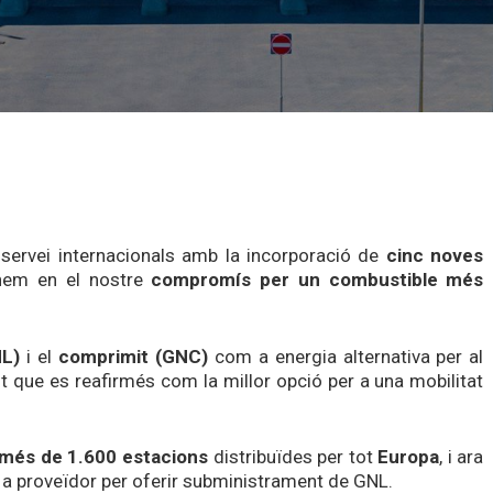
 servei internacionals amb la incorporació de
cinc noves
n
em
en el nostre
compromís per un combustible més
NL)
i el
comprimit (GNC)
com a energia alternativa per al
tot que es reafirmés com la millor opció per a una mobilitat
més
de 1.600
estacions
distribuïdes
per
tot
Europa
, i ara
a
proveïdor
per
oferir
subministrament
de GNL.