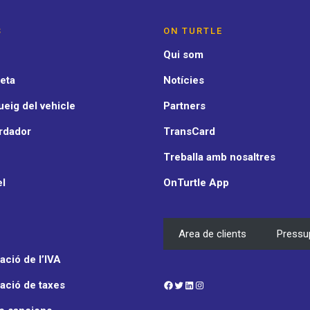
S
ON TURTLE
Qui som
eta
Notícies
eig del vehicle
Partners
rdador
TransCard
Treballa amb nosaltres
el
OnTurtle App
Area de clients
Pressu
ció de l’IVA
Facebook
Twitter
LinkedIn
Instagram
ació de taxes