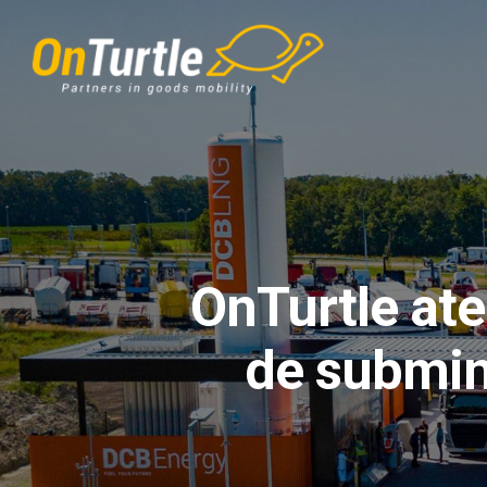
Skip
to
main
content
OnTurtle ate
de submin