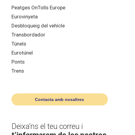
Peatges OnTolls Europe
Eurovinyeta
Desbloqueig del vehícle
Transbordador
Túnels
Eurotúnel
Ponts
Trens
Contacta amb nosaltres
Deixa’ns el teu correu i