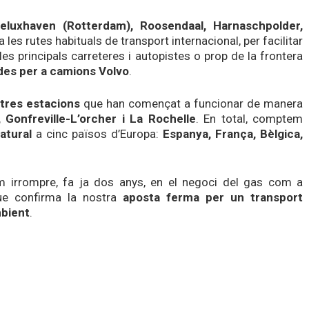
eluxhaven (Rotterdam), Roosendaal, Harnaschpolder,
les rutes habituals de transport internacional, per facilitar
es principals carreteres i autopistes o prop de la frontera
des per a camions
Volvo
.
tres estacions
que han començat a funcionar de manera
,
Gonfreville-L’orcher
i La
Rochelle
. En total, comptem
atural
a
cinc països d’Europa:
Espanya, França, Bèlgica,
m irrompre, fa ja dos anys, en el negoci de
l
gas com a
que confirma la nostra
aposta ferma per un transport
mbient
.