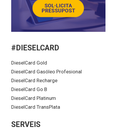
#DIESELCARD
DieselCard Gold
DieselCard Gasóleo Profesional
DieselCard Recharge
DieselCard Go B
DieselCard Platinum
DieselCard TransPlata
SERVEIS