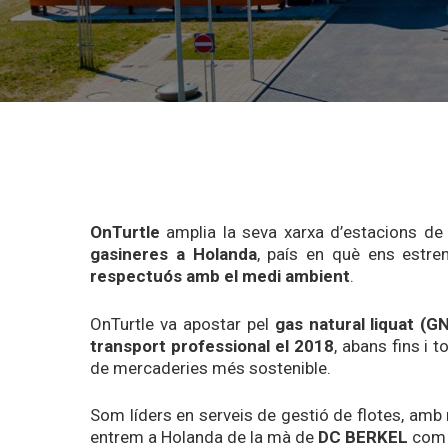
OnTurtle
amplia la seva xarxa d’estacions de
gasineres a
Holanda
, país en què ens estre
respectuós amb el medi ambient
.
OnTurtle
va apostar pel
gas natural liquat (G
transport professional e
l
2018
, abans fins i 
de mercaderies més sostenible.
Som
líders
en
serveis
de
gestió
de flotes,
amb
entrem a Holanda de la mà
de
DC BERKEL
com