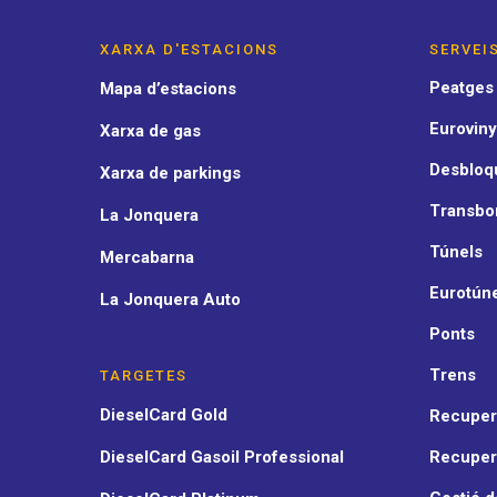
XARXA D'ESTACIONS
SERVEI
Peatges
Mapa d’estacions
Euroviny
Xarxa de gas
Desbloqu
Xarxa de parkings
Transbo
La Jonquera
Túnels
Mercabarna
Eurotún
La Jonquera Auto
Ponts
Trens
TARGETES
DieselCard Gold
Recupera
DieselCard Gasoil Professional
Recuper